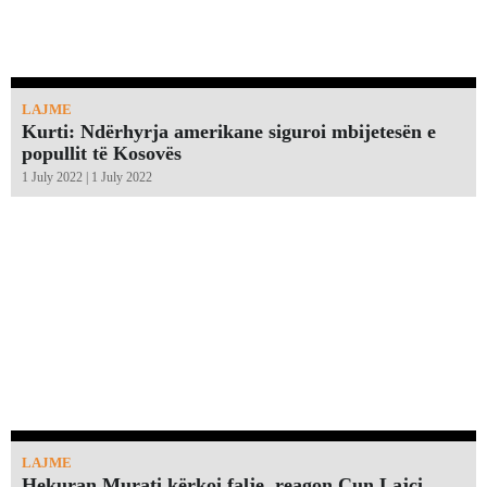
LAJME
Kurti: Ndërhyrja amerikane siguroi mbijetesën e
popullit të Kosovës
1 July 2022 | 1 July 2022
LAJME
Hekuran Murati kërkoi falje, reagon Çun Lajçi,