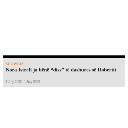
SHOWBIZ
Nora Istrefi ja bënë “diss” të dashures së Robertit
1 July 2022 | 1 July 2022