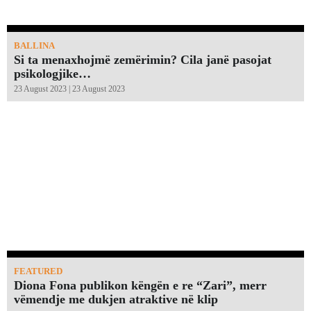
BALLINA
Si ta menaxhojmë zemërimin? Cila janë pasojat
psikologjike…
23 August 2023 | 23 August 2023
FEATURED
Diona Fona publikon këngën e re “Zari”, merr
vëmendje me dukjen atraktive në klip