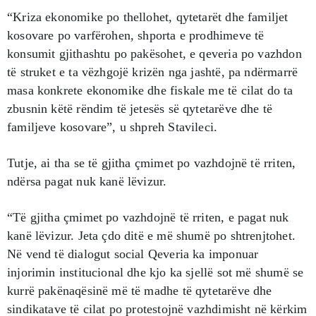
“Kriza ekonomike po thellohet, qytetarët dhe familjet
kosovare po varfërohen, shporta e prodhimeve të
konsumit gjithashtu po pakësohet, e qeveria po vazhdon
të struket e ta vëzhgojë krizën nga jashtë, pa ndërmarrë
masa konkrete ekonomike dhe fiskale me të cilat do ta
zbusnin këtë rëndim të jetesës së qytetarëve dhe të
familjeve kosovare”, u shpreh Stavileci.
Tutje, ai tha se të gjitha çmimet po vazhdojnë të rriten,
ndërsa pagat nuk kanë lëvizur.
“Të gjitha çmimet po vazhdojnë të rriten, e pagat nuk
kanë lëvizur. Jeta çdo ditë e më shumë po shtrenjtohet.
Në vend të dialogut social Qeveria ka imponuar
injorimin institucional dhe kjo ka sjellë sot më shumë se
kurrë pakënaqësinë më të madhe të qytetarëve dhe
sindikatave të cilat po protestojnë vazhdimisht në kërkim