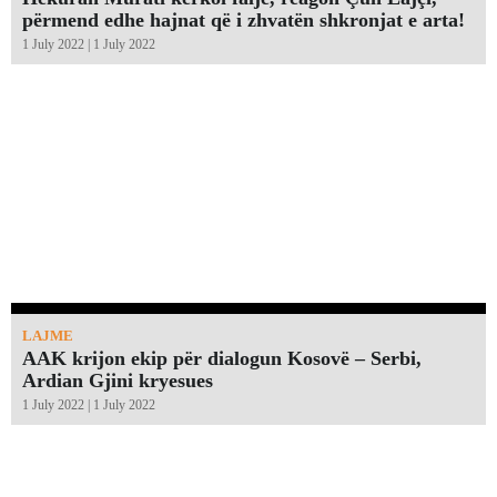
përmend edhe hajnat që i zhvatën shkronjat e arta!￼
1 July 2022 | 1 July 2022
LAJME
AAK krijon ekip për dialogun Kosovë – Serbi,
Ardian Gjini kryesues
1 July 2022 | 1 July 2022