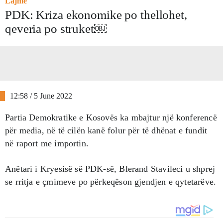
Lajme
PDK: Kriza ekonomike po thellohet,
qeveria po struket￼
12:58 / 5 June 2022
Partia Demokratike e Kosovës ka mbajtur një konferencë
për media, në të cilën kanë folur për të dhënat e fundit
në raport me importin.
Anëtari i Kryesisë së PDK-së, Blerand Stavileci u shprej
se rritja e çmimeve po përkeqëson gjendjen e qytetarëve.