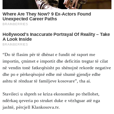
“Do të flasim për të dhënat e fundit në raport me
importin, çmimet e importit dhe deficitin tregtar të cilat
në vendin tonë fatkeqësisht po shënojnë rekorde negative
dhe po e përkeqësojnë edhe më shumë gjendje edhe
ashtu të rënduar të familjeve kosovare”, tha ai.
Stavileci u shpreh se kriza ekonomike po thellohet,
ndërkaq qeveria po struket duke e vëzhguar atë nga
jashtë, përcjell Klankosova.tv.