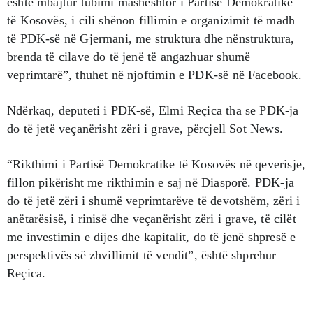
është mbajtur tubimi mashështor i Partisë Demokratike
të Kosovës, i cili shënon fillimin e organizimit të madh
të PDK-së në Gjermani, me struktura dhe nënstruktura,
brenda të cilave do të jenë të angazhuar shumë
veprimtarë”, thuhet në njoftimin e PDK-së në Facebook.
Ndërkaq, deputeti i PDK-së, Elmi Reçica tha se PDK-ja
do të jetë veçanërisht zëri i grave, përcjell Sot News.
“Rikthimi i Partisë Demokratike të Kosovës në qeverisje,
fillon pikërisht me rikthimin e saj në Diasporë. PDK-ja
do të jetë zëri i shumë veprimtarëve të devotshëm, zëri i
anëtarësisë, i rinisë dhe veçanërisht zëri i grave, të cilët
me investimin e dijes dhe kapitalit, do të jenë shpresë e
perspektivës së zhvillimit të vendit”, është shprehur
Reçica.