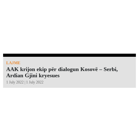
LAJME
AAK krijon ekip për dialogun Kosovë – Serbi,
Ardian Gjini kryesues
1 July 2022 | 1 July 2022