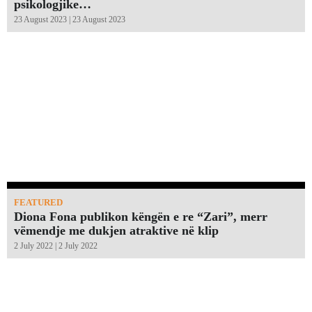
psikologjike…
23 August 2023 | 23 August 2023
FEATURED
Diona Fona publikon këngën e re “Zari”, merr
vëmendje me dukjen atraktive në klip
2 July 2022 | 2 July 2022