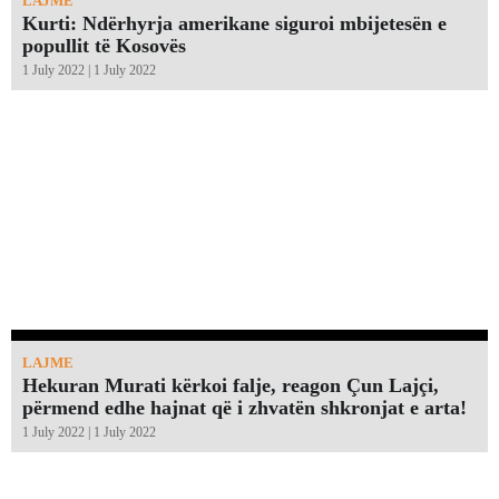
LAJME
Kurti: Ndërhyrja amerikane siguroi mbijetesën e
popullit të Kosovës
1 July 2022 | 1 July 2022
LAJME
Hekuran Murati kërkoi falje, reagon Çun Lajçi,
përmend edhe hajnat që i zhvatën shkronjat e arta!￼
1 July 2022 | 1 July 2022