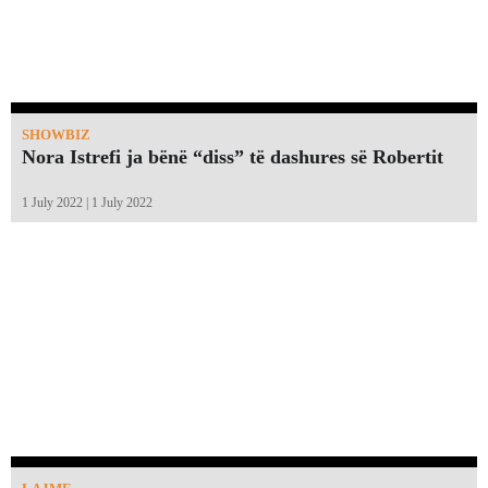
SHOWBIZ
Nora Istrefi ja bënë “diss” të dashures së Robertit
1 July 2022 | 1 July 2022