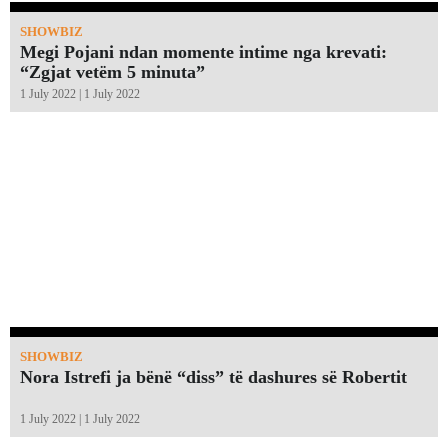
SHOWBIZ
Megi Pojani ndan momente intime nga krevati:
“Zgjat vetëm 5 minuta”￼
1 July 2022 | 1 July 2022
SHOWBIZ
Nora Istrefi ja bënë “diss” të dashures së Robertit
1 July 2022 | 1 July 2022