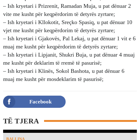
– Ish kryetari i Prizrenit, Ramadan Muja, u pat dënuar 2
vite me kusht për keqpërdorim të detyrës zyrtare;
– Ish kryetari i Kllokotit, Sreçko Spasiq, u pat dënuar 10
vjet me kusht për keqpërdorim të detyrës zyrtare;
– Ish kryetari i Gjakovës, Pal Lekaj, u pat dënuar 1 vit e 6
muaj me kusht për keqpërdorim të detyrës zyrtare;
– Ish kryetari i Lipjanit, Shukri Buja, u pat dënuar 4 muaj
me kusht për deklarim të rremë të pasurisë;
– Ish kryetari i Klinës, Sokol Bashota, u pat dënuar 6
muaj me kusht për mosdeklarim të pasurisë;
Facebook
TË TJERA
BALLINA