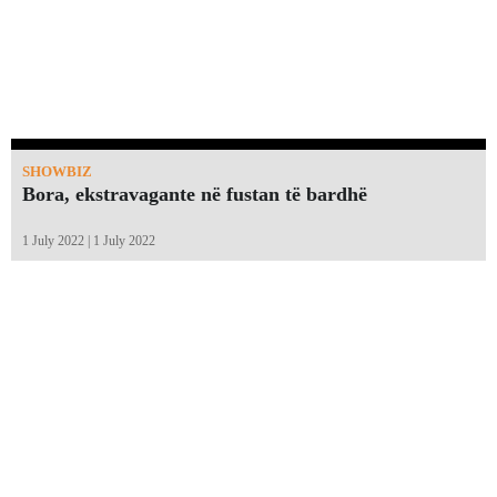
SHOWBIZ
Bora, ekstravagante në fustan të bardhë
1 July 2022 | 1 July 2022