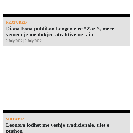
FEATURED
Diona Fona publikon këngën e re “Zari”, merr
vëmendje me dukjen atraktive në klip
2 July 2022 | 2 July 2022
SHOWBIZ
Leonora lodhet me veshje tradicionale, ulet e
pushon