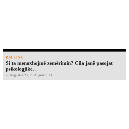
BALLINA
Si ta menaxhojmë zemërimin? Cila janë pasojat
psikologjike…
23 August 2023 | 23 August 2023