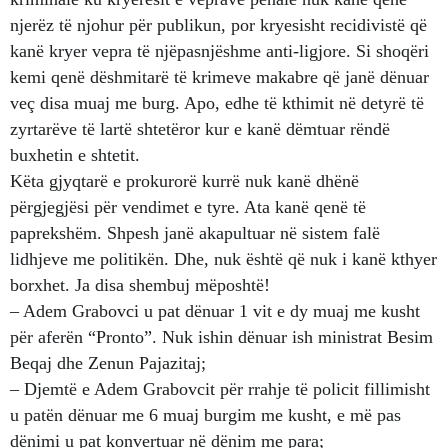
njerëz të njohur për publikun, por kryesisht recidivistë që
kanë kryer vepra të njëpasnjëshme anti-ligjore. Si shoqëri
kemi qenë dëshmitarë të krimeve makabre që janë dënuar
veç disa muaj me burg. Apo, edhe të kthimit në detyrë të
zyrtarëve të lartë shtetëror kur e kanë dëmtuar rëndë
buxhetin e shtetit.
Këta gjyqtarë e prokurorë kurrë nuk kanë dhënë
përgjegjësi për vendimet e tyre. Ata kanë qenë të
paprekshëm. Shpesh janë akapultuar në sistem falë
lidhjeve me politikën. Dhe, nuk është që nuk i kanë kthyer
borxhet. Ja disa shembuj mëposhtë!
– Adem Grabovci u pat dënuar 1 vit e dy muaj me kusht
për aferën “Pronto”. Nuk ishin dënuar ish ministrat Besim
Beqaj dhe Zenun Pajazitaj;
– Djemtë e Adem Grabovcit për rrahje të policit fillimisht
u patën dënuar me 6 muaj burgim me kusht, e më pas
dënimi u pat konvertuar në dënim me para;