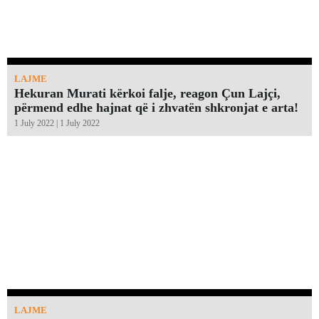
LAJME
Hekuran Murati kërkoi falje, reagon Çun Lajçi,
përmend edhe hajnat që i zhvatën shkronjat e arta!￼
1 July 2022 | 1 July 2022
LAJME