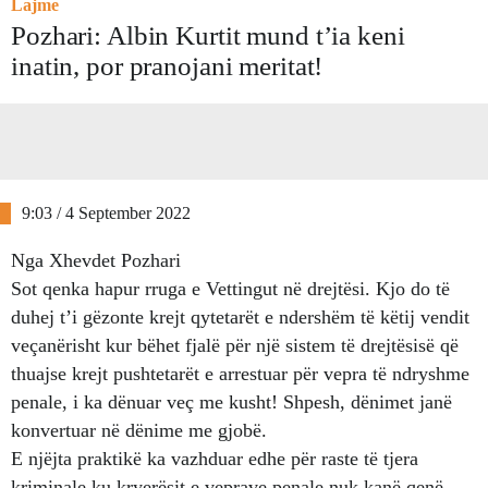
Lajme
Pozhari: Albin Kurtit mund t’ia keni
inatin, por pranojani meritat!
9:03 / 4 September 2022
Nga Xhevdet Pozhari
Sot qenka hapur rruga e Vettingut në drejtësi. Kjo do të
duhej t’i gëzonte krejt qytetarët e ndershëm të këtij vendit
veçanërisht kur bëhet fjalë për një sistem të drejtësisë që
thuajse krejt pushtetarët e arrestuar për vepra të ndryshme
penale, i ka dënuar veç me kusht! Shpesh, dënimet janë
konvertuar në dënime me gjobë.
E njëjta praktikë ka vazhduar edhe për raste të tjera
kriminale ku kryerësit e veprave penale nuk kanë qenë