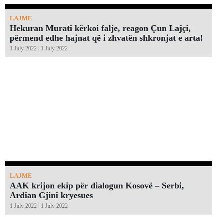
LAJME
Hekuran Murati kërkoi falje, reagon Çun Lajçi,
përmend edhe hajnat që i zhvatën shkronjat e arta!￼
1 July 2022 | 1 July 2022
LAJME
AAK krijon ekip për dialogun Kosovë – Serbi,
Ardian Gjini kryesues
1 July 2022 | 1 July 2022