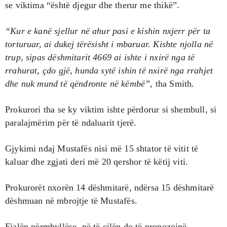
se viktima “është djegur dhe therur me thikë”.
“Kur e kanë sjellur në ahur pasi e kishin nxjerr për ta
torturuar, ai dukej tërësisht i mbaruar. Kishte njolla në
trup, sipas dëshmitarit 4669 ai ishte i nxirë nga të
rrahurat, çdo gjë, hunda sytë ishin të nxirë nga rrahjet
dhe nuk mund të qëndronte në këmbë”,
tha Smith.
Prokurori tha se ky viktim ishte përdorur si shembull, si
paralajmërim për të ndaluarit tjerë.
Gjykimi ndaj Mustafës nisi më 15 shtator të vitit të
kaluar dhe zgjati deri më 20 qershor të këtij viti.
Prokurorët nxorën 14 dëshmitarë, ndërsa 15 dëshmitarë
dëshmuan në mbrojtje të Mustafës.
Fjalën përmbyllëse, në të cilën do të propozojnë