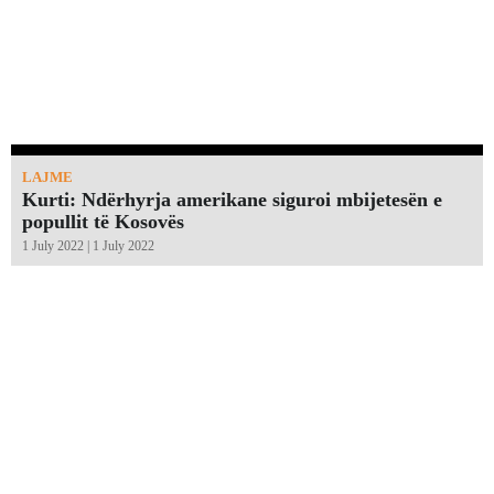
LAJME
Kurti: Ndërhyrja amerikane siguroi mbijetesën e
popullit të Kosovës
1 July 2022 | 1 July 2022