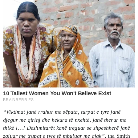
“Viktimat janë rrahur me sëpata, turpat e tyre janë
djegur me qirinj dhe hekura të nxehtë, janë therur me
thikë […] Dëshmitarët kanë treguar se shpeshherë janë
zgjuar me trupat e tyre të mbuluar me gjak”,
tha Smith