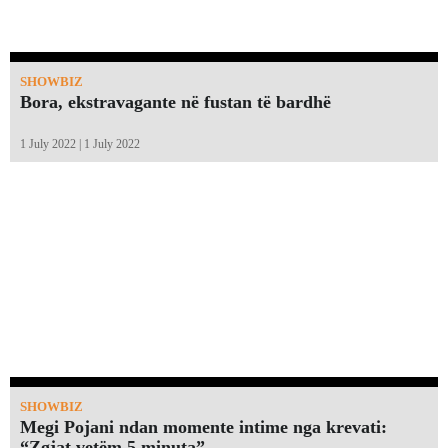
SHOWBIZ
Bora, ekstravagante në fustan të bardhë
1 July 2022 | 1 July 2022
SHOWBIZ
Megi Pojani ndan momente intime nga krevati:
“Zgjat vetëm 5 minuta”￼