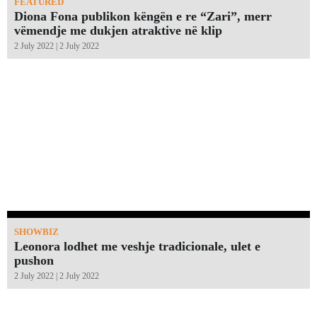
FEATURED
Diona Fona publikon këngën e re “Zari”, merr
vëmendje me dukjen atraktive në klip
2 July 2022 | 2 July 2022
SHOWBIZ
Leonora lodhet me veshje tradicionale, ulet e
pushon
2 July 2022 | 2 July 2022