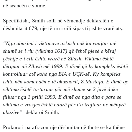
në seancën e sotme.
Specifikisht, Smith solli në vëmendje deklaratën e
dëshmitarit 679, një të riu i cili sipas tij ishte vrarë aty.
“Nga abuzimi i viktimave askush nuk ka vuajtur më
shumë se i riu (viktima 1617) që është pjesë e kësaj
çështje e i cili është vrarë në Zllash. Viktima është
dërguar në Zllash më 1999. E dimë që ky kompleks është
kontrolluar atë kohë nga BIA e UÇK-së. Ky kompleks
ishte nën komandën e të akuzuarit, Z.Mustafa. E dimë që
viktima është torturuar për më shumë se 2 javë duke
filluar nga 1 prilli 1999. E dimë që nga dita e parë se
viktima e vrasjes është ndarë për t’u trajtuar në mënyrë
abuzive”
, deklaroi Smith.
Prokurori parafrazon një dëshmitar që thotë se ka thënë