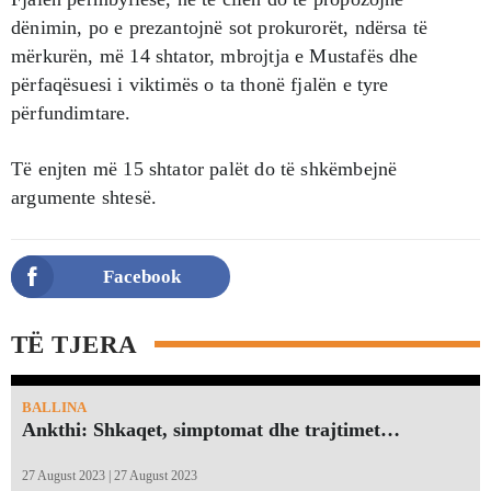
dënimin, po e prezantojnë sot prokurorët, ndërsa të
mërkurën, më 14 shtator, mbrojtja e Mustafës dhe
përfaqësuesi i viktimës o ta thonë fjalën e tyre
përfundimtare.
Të enjten më 15 shtator palët do të shkëmbejnë
argumente shtesë.
Facebook
TË TJERA
BALLINA
Ankthi: Shkaqet, simptomat dhe trajtimet…
27 August 2023 | 27 August 2023