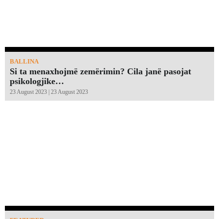
BALLINA
Si ta menaxhojmë zemërimin? Cila janë pasojat
psikologjike…
23 August 2023 | 23 August 2023