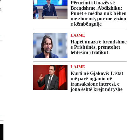
Përurimi i Unazës së
Brendshme, Abdixhiku:
ë
Punët e mëdha nuk bëhen
me zhurmë, por me vizion
e këmbëngulje
LAJME
Hapet unaza e brendshme
e Prishtinës, premtohet
lehtësim i trafikut
LAJME
Kurti në Gjakovë: Listat
më parë ngjanin në
transaksione interesi, e
jona është krejt ndryshe