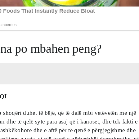
tona po mbahen peng?
QI
shoqëri duhet të bëjë, që të dalë mbi vetëvetën me një
r dhe të qelë sytë para asaj që i kanoset, dhe tek fakti e
 bashkëkohore dhe e aftë për të qenë e përgjegjshme dhe
ealitetet e veta, si një forcë e përbashkët demokratike, q