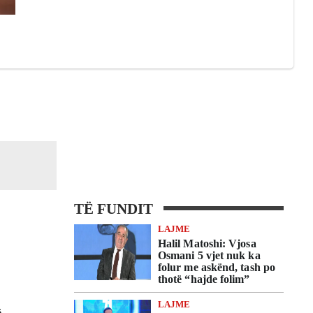
TË FUNDIT
LAJME
Halil Matoshi: Vjosa
Osmani 5 vjet nuk ka
folur me askënd, tash po
thotë “hajde folim”
LAJME
ë