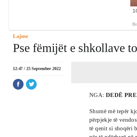
Lajme
Pse fëmijët e shkollave 
12:47 / 25 September 2022
NGA:
DEDË PRE
Shumë më tepër kjo 
përpjekje të vendosu
të qenit si shoqëri
për të ndërhyrë në r