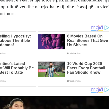
opullit të vet dhe në rrjedhat e tij, dhe të asaj që ka vler
 arsimore.