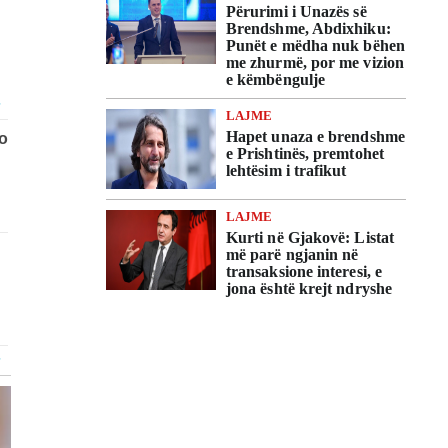
Përurimi i Unazës së
Brendshme, Abdixhiku:
Punët e mëdha nuk bëhen
me zhurmë, por me vizion
e këmbëngulje
LAJME
Hapet unaza e brendshme
e Prishtinës, premtohet
lehtësim i trafikut
LAJME
Kurti në Gjakovë: Listat
më parë ngjanin në
transaksione interesi, e
jona është krejt ndryshe