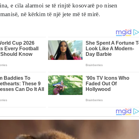
na, e cila alarmoi se të rinjtë kosovarë po nisen
rmanisë, në kërkim të një jete më të mirë.