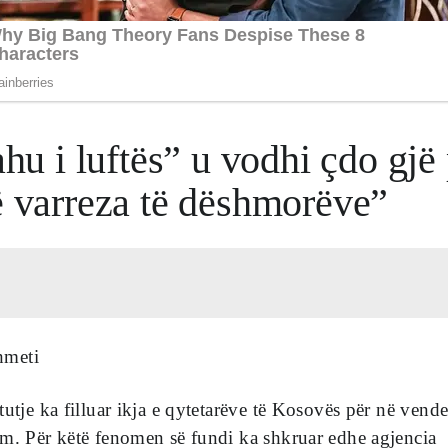
ahu i luftës” u vodhi çdo gjë
ë varreza të dëshmorëve”
hmeti
tutje ka filluar ikja e qytetarëve të Kosovës për në vende
ëm. Për këtë fenomen së fundi ka shkruar edhe agjencia