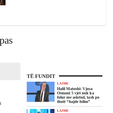
 pas
TË FUNDIT
LAJME
Halil Matoshi: Vjosa
Osmani 5 vjet nuk ka
folur me askënd, tash po
thotë “hajde folim”
t
LAJME