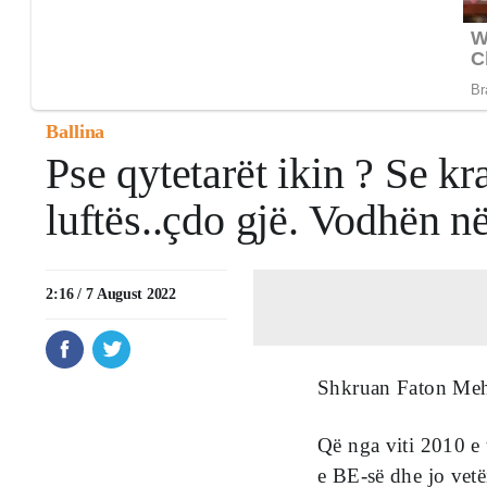
Ballina
Pse qytetarët ikin ? Se kr
luftës..çdo gjë. Vodhën n
2:16 / 7 August 2022
Shkruan Faton Me
Që nga viti 2010 e 
e BE-së dhe jo vet