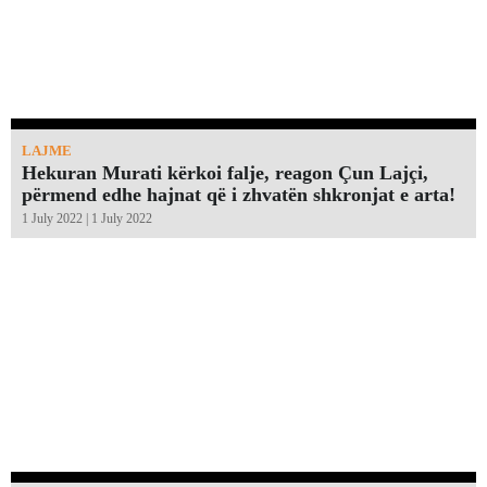
LAJME
Hekuran Murati kërkoi falje, reagon Çun Lajçi,
përmend edhe hajnat që i zhvatën shkronjat e arta!￼
1 July 2022 | 1 July 2022