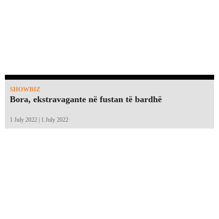
SHOWBIZ
Bora, ekstravagante në fustan të bardhë
1 July 2022 | 1 July 2022