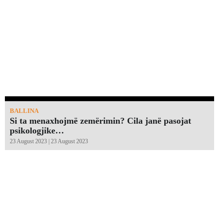
BALLINA
Si ta menaxhojmë zemërimin? Cila janë pasojat
psikologjike…
23 August 2023 | 23 August 2023