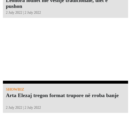
Leonora lodhet me veshje tradicionale, ulet e
pushon
2 July 2022 | 2 July 2022
SHOWBIZ
Arta Elezaj tregon format trupore në rroba banje
2 July 2022 | 2 July 2022