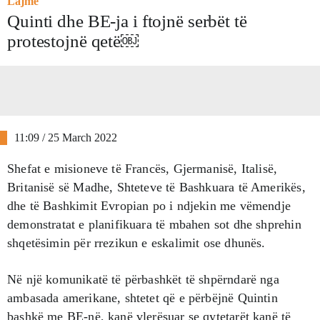
Lajme
Quinti dhe BE-ja i ftojnë serbët të
protestojnë qetë￼
11:09 / 25 March 2022
Shefat e misioneve të Francës, Gjermanisë, Italisë,
Britanisë së Madhe, Shteteve të Bashkuara të Amerikës,
dhe të Bashkimit Evropian po i ndjekin me vëmendje
demonstratat e planifikuara të mbahen sot dhe shprehin
shqetësimin për rrezikun e eskalimit ose dhunës.
Në një komunikatë të përbashkët të shpërndarë nga
ambasada amerikane, shtetet që e përbëjnë Quintin
bashkë me BE-në, kanë vlerësuar se qytetarët kanë të