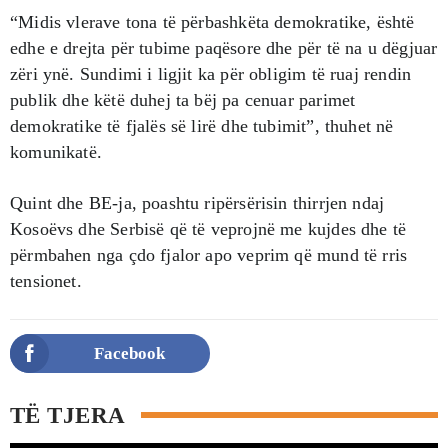
“Midis vlerave tona të përbashkëta demokratike, është
edhe e drejta për tubime paqësore dhe për të na u dëgjuar
zëri ynë. Sundimi i ligjit ka për obligim të ruaj rendin
publik dhe këtë duhej ta bëj pa cenuar parimet
demokratike të fjalës së lirë dhe tubimit”, thuhet në
komunikatë.
Quint dhe BE-ja, poashtu ripërsërisin thirrjen ndaj
Kosoëvs dhe Serbisë që të veprojnë me kujdes dhe të
përmbahen nga çdo fjalor apo veprim që mund të rris
tensionet.
Facebook
TË TJERA