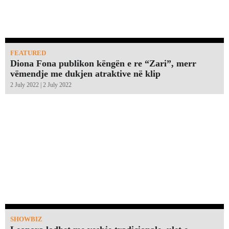
FEATURED
Diona Fona publikon këngën e re “Zari”, merr
vëmendje me dukjen atraktive në klip
2 July 2022 | 2 July 2022
SHOWBIZ