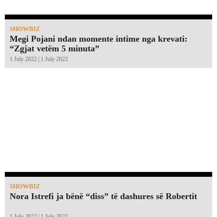
SHOWBIZ
Megi Pojani ndan momente intime nga krevati:
“Zgjat vetëm 5 minuta”￼
1 July 2022 | 1 July 2022
SHOWBIZ
Nora Istrefi ja bënë “diss” të dashures së Robertit
1 July 2022 | 1 July 2022