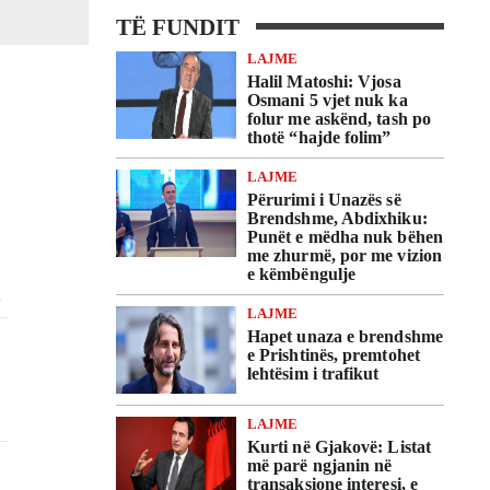
TË FUNDIT
LAJME
Halil Matoshi: Vjosa
Osmani 5 vjet nuk ka
folur me askënd, tash po
thotë “hajde folim”
LAJME
Përurimi i Unazës së
Brendshme, Abdixhiku:
Punët e mëdha nuk bëhen
me zhurmë, por me vizion
e këmbëngulje
LAJME
Hapet unaza e brendshme
e Prishtinës, premtohet
lehtësim i trafikut
LAJME
Kurti në Gjakovë: Listat
më parë ngjanin në
transaksione interesi, e