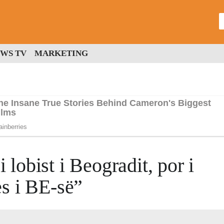
WS TV
MARKETING
i lobist i Beogradit, por i
s i BE-së”