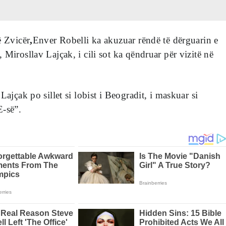
ë Zvicër
,
Enver Robelli ka akuzuar rëndë të dërguarin e
 Mirosllav Lajçak, i cili sot ka qëndruar për vizitë në
Lajçak po sillet si lobist i Beogradit, i maskuar si
E-së”.