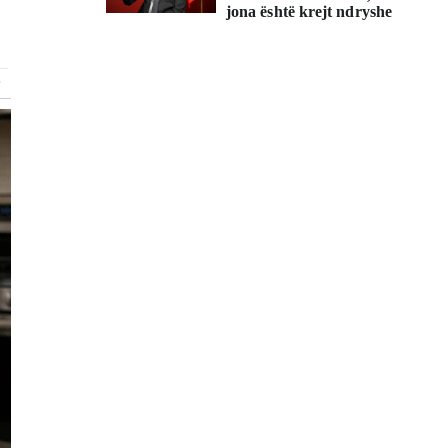
jona është krejt ndryshe