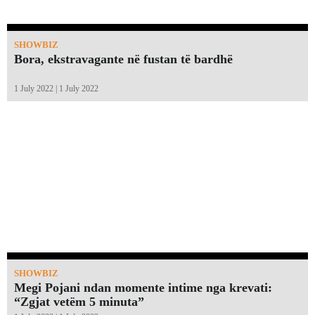
SHOWBIZ
Bora, ekstravagante në fustan të bardhë
1 July 2022 | 1 July 2022
SHOWBIZ
Megi Pojani ndan momente intime nga krevati:
“Zgjat vetëm 5 minuta”￼