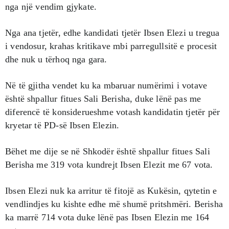
nga një vendim gjykate.
Nga ana tjetër, edhe kandidati tjetër Ibsen Elezi u tregua
i vendosur, krahas kritikave mbi parregullsitë e procesit
dhe nuk u tërhoq nga gara.
Në të gjitha vendet ku ka mbaruar numërimi i votave
është shpallur fitues Sali Berisha, duke lënë pas me
diferencë të konsiderueshme votash kandidatin tjetër për
kryetar të PD-së Ibsen Elezin.
Bëhet me dije se në Shkodër është shpallur fitues Sali
Berisha me 319 vota kundrejt Ibsen Elezit me 67 vota.
Ibsen Elezi nuk ka arritur të fitojë as Kukësin, qytetin e
vendlindjes ku kishte edhe më shumë pritshmëri. Berisha
ka marrë 714 vota duke lënë pas Ibsen Elezin me 164