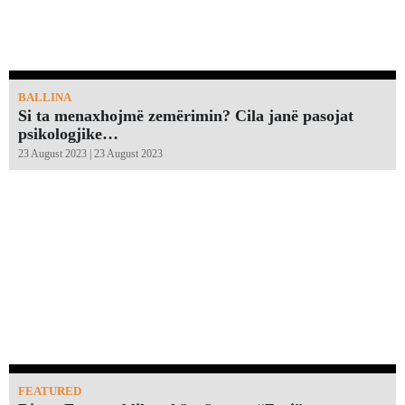
BALLINA
Si ta menaxhojmë zemërimin? Cila janë pasojat
psikologjike…
23 August 2023 | 23 August 2023
FEATURED