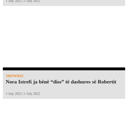
1 July 2022 | 1 July 2022
SHOWBIZ
Nora Istrefi ja bënë “diss” të dashures së Robertit
1 July 2022 | 1 July 2022