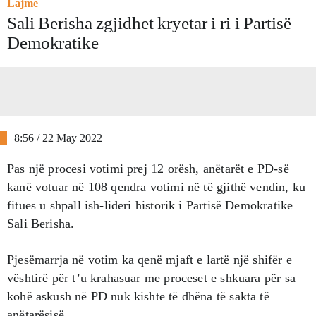
Lajme
​Sali Berisha zgjidhet kryetar i ri i Partisë
Demokratike
8:56 / 22 May 2022
Pas një procesi votimi prej 12 orësh, anëtarët e PD-së
kanë votuar në 108 qendra votimi në të gjithë vendin, ku
fitues u shpall ish-lideri historik i Partisë Demokratike
Sali Berisha.
Pjesëmarrja në votim ka qenë mjaft e lartë një shifër e
vështirë për t’u krahasuar me proceset e shkuara për sa
kohë askush në PD nuk kishte të dhëna të sakta të
anëtarësisë.