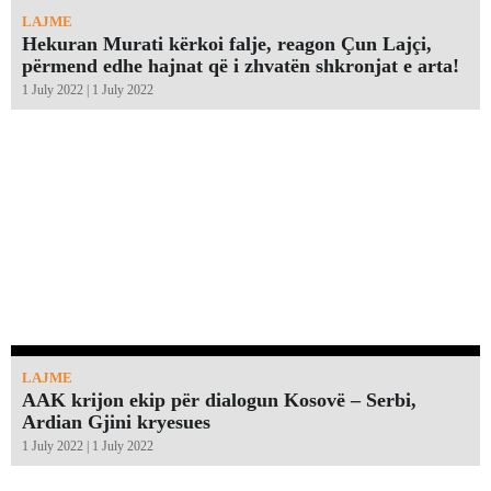
LAJME
Hekuran Murati kërkoi falje, reagon Çun Lajçi,
përmend edhe hajnat që i zhvatën shkronjat e arta!￼
1 July 2022 | 1 July 2022
LAJME
AAK krijon ekip për dialogun Kosovë – Serbi,
Ardian Gjini kryesues
1 July 2022 | 1 July 2022