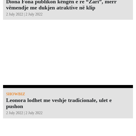
Diona Fona publikon këngën e re “Zari”, merr
vëmendje me dukjen atraktive në klip
2 July 2022 | 2 July 2022
SHOWBIZ
Leonora lodhet me veshje tradicionale, ulet e
pushon
2 July 2022 | 2 July 2022