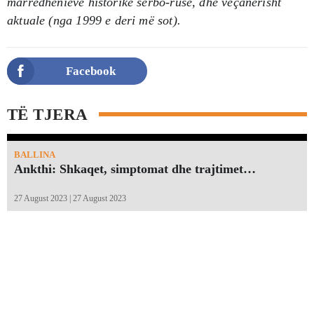
marrëdhënieve historike serbo-ruse, dhe veçanërisht
aktuale (nga 1999 e deri më sot).
Facebook
TË TJERA
BALLINA
Ankthi: Shkaqet, simptomat dhe trajtimet…
27 August 2023 | 27 August 2023