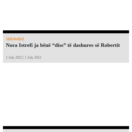
SHOWBIZ
Nora Istrefi ja bënë “diss” të dashures së Robertit
1 July 2022 | 1 July 2022