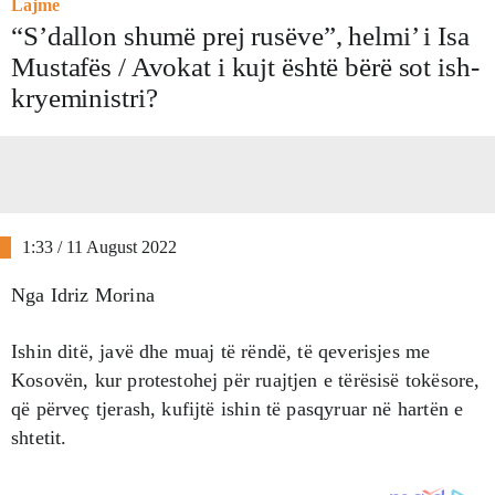
Lajme
“S’dallon shumë prej rusëve”, helmi’ i Isa
Mustafës / Avokat i kujt është bërë sot ish-
kryeministri?
1:33 / 11 August 2022
Nga Idriz Morina
Ishin ditë, javë dhe muaj të rëndë, të qeverisjes me
Kosovën, kur protestohej për ruajtjen e tërësisë tokësore,
që përveç tjerash, kufijtë ishin të pasqyruar në hartën e
shtetit.