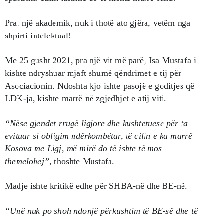
Pra, një akademik, nuk i thotë ato gjëra, vetëm nga
shpirti intelektual!
Me 25 gusht 2021, pra një vit më parë, Isa Mustafa i
kishte ndryshuar mjaft shumë qëndrimet e tij për
Asociacionin. Ndoshta kjo ishte pasojë e goditjes që
LDK-ja, kishte marrë në zgjedhjet e atij viti.
“Nëse gjendet rrugë ligjore dhe kushtetuese për ta
evituar si obligim ndërkombëtar, të cilin e ka marrë
Kosova me Ligj, më mirë do të ishte të mos
themelohej”,
thoshte Mustafa.
Madje ishte kritikë edhe për SHBA-në dhe BE-në.
“Unë nuk po shoh ndonjë përkushtim të BE-së dhe të