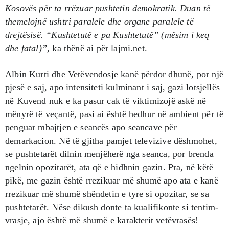
Kosovës për ta rrëzuar pushtetin demokratik. Duan të
themelojnë ushtri paralele dhe organe paralele të
drejtësisë. “Kushtetutë e pa Kushtetutë” (mësim i keq
dhe fatal)”,
ka thënë ai për lajmi.net.
Albin Kurti dhe Vetëvendosje kanë përdor dhunë, por një
pjesë e saj, apo intensiteti kulminant i saj, gazi lotsjellës
në Kuvend nuk e ka pasur cak të viktimizojë askë në
mënyrë të veçantë, pasi ai është hedhur në ambient për të
penguar mbajtjen e seancës apo seancave për
demarkacion. Në të gjitha pamjet televizive dëshmohet,
se pushtetarët dilnin menjëherë nga seanca, por brenda
ngelnin opozitarët, ata që e hidhnin gazin. Pra, në këtë
pikë, me gazin është rrezikuar më shumë apo ata e kanë
rrezikuar më shumë shëndetin e tyre si opozitar, se sa
pushtetarët. Nëse dikush donte ta kualifikonte si tentim-
vrasje, ajo është më shumë e karakterit vetëvrasës!