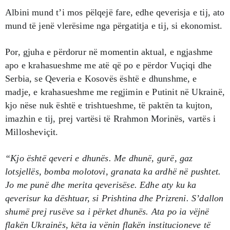
Albini mund t’i mos pëlqejë fare, edhe qeverisja e tij, ato
mund të jenë vlerësime nga përgatitja e tij, si ekonomist.
Por, gjuha e përdorur në momentin aktual, e ngjashme
apo e krahasueshme me atë që po e përdor Vuçiqi dhe
Serbia, se Qeveria e Kosovës është e dhunshme, e
madje, e krahasueshme me regjimin e Putinit në Ukrainë,
kjo nëse nuk është e trishtueshme, të paktën ta kujton,
imazhin e tij, prej vartësi të Rrahmon Morinës, vartës i
Millosheviçit.
“Kjo është qeveri e dhunës. Me dhunë, gurë, gaz
lotsjellës, bomba molotovi, granata ka ardhë në pushtet.
Jo me punë dhe merita qeverisëse. Edhe aty ku ka
qeverisur ka dështuar, si Prishtina dhe Prizreni. S’dallon
shumë prej rusëve sa i përket dhunës. Ata po ia vëjnë
flakën Ukrainës, këta ia vënin flakën institucioneve të