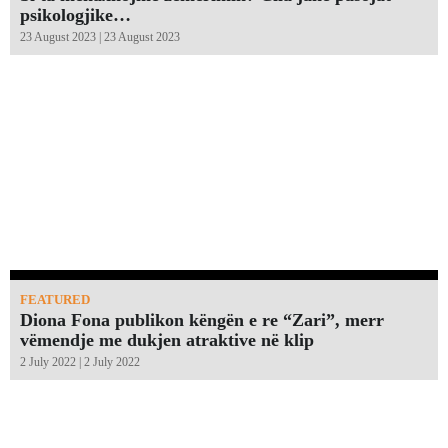
psikologjike…
23 August 2023 | 23 August 2023
FEATURED
Diona Fona publikon këngën e re “Zari”, merr
vëmendje me dukjen atraktive në klip
2 July 2022 | 2 July 2022