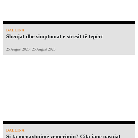
BALLINA
Shenjat dhe simptomat e stresit të tepërt
25 August 2023 | 25 August 2023
BALLINA
Si ta menaxhojmë zemërimin? Cila janë pasojat