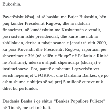
Bukoshin.
Pavarësisht kësaj, ai së bashku me Bujar Bukoshin, bën
puq kundër Presidentit Rugova, dhe ia ndaluan
financimet, në kundërshtim me Kushtetutën e vendit,
pasi sistemi ishte presidencial, dhe kurrë më nuk ia
zhbllokuan, derisa u mbajt seanca e janarit të vitit 2000,
ku para Kuvendit dhe Presidentit Rugova, raportuan për
shpenzimet e 3% (në sallën e “kuqe” në Pallatin e Rinisë
në Prishtinë), ndërsa u shpall shpërndarja (shuarja) e
institucioneve. Por, paratë e mbetura i qeverisën vet
sërish nëpërmjet UFORK-ut dhe Dardania Bankës, që po
ashtu shuma e shitjes së saj prej 5 milionë eurove nuk
dihet ku përfundoi.
Dardania Banka i qe shitur “Bankës Popullore Pulieze”
në Tiranë, me seli në Itali.