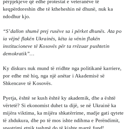
përpjekjeve që edhe protestat e veteranëve të
keqpërdoreshin dhe të ktheheshin në dhunë, nuk ka
ndodhur kjo.
“S’dallon shumë prej rusëve sa i përket dhunës. Ata po
ia vëjnë flakën Ukrainës, këta ia vënin flakën
institucioneve të Kosovës për ta rrëzuar pushtetin
demokratik”…
Ky diskurs nuk mund të rridhte nga politikanë karriere,
por edhe më hiq, nga një anëtar i Akademisë së
Shkencave të Kosovës.
Pyetja, është se kush është ky akademik, dhe a është
vërtetë? Si ekonomist duhet ta dijë, se në Ukrainë ka
mijëra viktima, ka mijëra shkatërrime, madje gati qytete
të zhdukura, dhe po të mos ishte ndihma e Perëndimit,
spastrimi etnik tashmë do të kishte marrë fund!