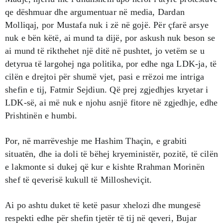
qe dëshmuar dhe argumentuar në media, Dardan
Molliqaj, por Mustafa nuk i zë në gojë. Për çfarë arsye
nuk e bën këtë, ai mund ta dijë, por askush nuk beson se
ai mund të rikthehet një ditë në pushtet, jo vetëm se u
detyrua të largohej nga politika, por edhe nga LDK-ja, të
cilën e drejtoi për shumë vjet, pasi e rrëzoi me intriga
shefin e tij, Fatmir Sejdiun. Që prej zgjedhjes kryetar i
LDK-së, ai më nuk e njohu asnjë fitore në zgjedhje, edhe
Prishtinën e humbi.
Por, në marrëveshje me Hashim Thaçin, e grabiti
situatën, dhe ia doli të bëhej kryeministër, pozitë, të cilën
e lakmonte si dukej që kur e kishte Rrahman Morinën
shef të qeverisë kukull të Millosheviçit.
Ai po ashtu duket të ketë pasur xhelozi dhe mungesë
respekti edhe për shefin tjetër të tij në qeveri, Bujar