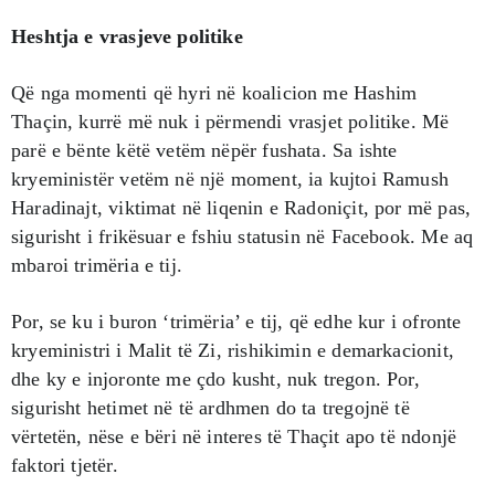
Heshtja e vrasjeve politike
Që nga momenti që hyri në koalicion me Hashim
Thaçin, kurrë më nuk i përmendi vrasjet politike. Më
parë e bënte këtë vetëm nëpër fushata. Sa ishte
kryeministër vetëm në një moment, ia kujtoi Ramush
Haradinajt, viktimat në liqenin e Radoniçit, por më pas,
sigurisht i frikësuar e fshiu statusin në Facebook. Me aq
mbaroi trimëria e tij.
Por, se ku i buron ‘trimëria’ e tij, që edhe kur i ofronte
kryeministri i Malit të Zi, rishikimin e demarkacionit,
dhe ky e injoronte me çdo kusht, nuk tregon. Por,
sigurisht hetimet në të ardhmen do ta tregojnë të
vërtetën, nëse e bëri në interes të Thaçit apo të ndonjë
faktori tjetër.