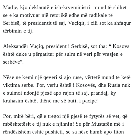
Madje, kjo deklaratë e ish-kryeministrit mund të shihet
se e ka motivuar një retorikë edhe më radikale të
Serbisë, të presidentit të saj, Vuçiqit, i cili sot ka shfaqur
tërbimin e tij.
Aleksandër Vuçiq, president i Serbisë, sot tha: “ Kosova
është duke u përgatitur për sulm në veri për vrasjen e
serbëve”.
Nëse ne kemi një qeveri si ajo ruse, vërtetë mund të ketë
viktima serbe. Por, veriu është i Kosovës, dhe Rusia nuk
e sulmoi ndonjë pjesë apo rajon të saj, prandaj, ky
krahasim është, thënë më së buti, i pacipë!
Por, mirë bëri, që e tregoi një pjesë të fytyrës së vet, që
mbështetësit e tij nuk e njihnin! Se për Mustafën më i
rëndësishëm është pushteti, se sa nëse humb apo fiton