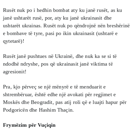
Rusët nuk po i hedhin bombat aty ku janë rusët, as ku
janë ushtarët rusë, por, aty ku janë ukrainasit dhe
ushtarët ukrainas. Rusët nuk po qëndrojnë nën breshërinë
e bombave të tyre, pasi po ikin ukrainasit (ushtarë e
qytetarë)!
Rusët janë pushtues në Ukrainë, dhe nuk ka se si të
ndodhë ndryshe, pos që ukrainasit janë viktima të
agresionit!
Pra, kjo përveç se një mënyrë e të menduarit e
shtrembëruar, është edhe një avokati për regjimet e
Moskës dhe Beogradit, pas atij roli që e luajti hapur për
Podgoricën dhe Hashim Thaçin.
Frymëzim për Vuçiqin