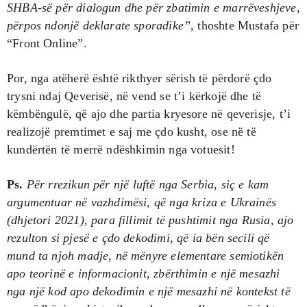
SHBA-së për dialogun dhe për zbatimin e marrëveshjeve,
përpos ndonjë deklarate sporadike”
, thoshte Mustafa për
“Front Online”.
Por, nga atëherë është rikthyer sërish të përdorë çdo
trysni ndaj Qeverisë, në vend se t’i kërkojë dhe të
këmbëngulë, që ajo dhe partia kryesore në qeverisje, t’i
realizojë premtimet e saj me çdo kusht, ose në të
kundërtën të merrë ndëshkimin nga votuesit!
Ps.
Për rrezikun për një luftë nga Serbia, siç e kam
argumentuar në vazhdimësi, që nga kriza e Ukrainës
(dhjetori 2021), para fillimit të pushtimit nga Rusia, ajo
rezulton si pjesë e çdo dekodimi, që ia bën secili që
mund ta njoh madje, në mënyre elementare semiotikën
apo teorinë e informacionit, zbërthimin e një mesazhi
nga një kod apo dekodimin e një mesazhi në kontekst të