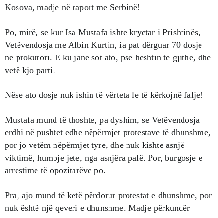
Kosova, madje në raport me Serbinë!
Po, mirë, se kur Isa Mustafa ishte kryetar i Prishtinës,
Vetëvendosja me Albin Kurtin, ia pat dërguar 70 dosje
në prokurori. E ku janë sot ato, pse heshtin të gjithë, dhe
vetë kjo parti.
Nëse ato dosje nuk ishin të vërteta le të kërkojnë falje!
Mustafa mund të thoshte, pa dyshim, se Vetëvendosja
erdhi në pushtet edhe nëpërmjet protestave të dhunshme,
por jo vetëm nëpërmjet tyre, dhe nuk kishte asnjë
viktimë, humbje jete, nga asnjëra palë. Por, burgosje e
arrestime të opozitarëve po.
Pra, ajo mund të ketë përdorur protestat e dhunshme, por
nuk është një qeveri e dhunshme. Madje përkundër