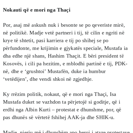
Nokauti që e mori nga Thaçi
Por, asaj më askush nuk i besonte se po qeveriste mirë,
në politikë. Madje vetë partneri i tij, të cilin e ngriti në
krye të shtetit, pasi karriera e tij po shihej se po
përfundonte, me krijimin e gjykatës speciale, Mustafa ia
dha edhe një shans, Hashim Thaçit. E bëri president të
Kosovës, i cili pa hezitim, e mblodhi partinë e tij, PDK-
në, dhe e ‘grushtoi’ Mustafën, duke ia humbur
‘vetëdijen’, dhe vendi shkoi në zgjedhje.
Ky rrëzim politik, nokaut, që e mori nga Thaçi, Isa
Mustafa duket se vazhdon ta përjetojë si goditje, që i
erdhi nga Albin Kurti – protestat e dhunshme, por, që
pas dhunës së vërtetë fshihej AAK-ja dhe SHIK-u.
Madje, njeriu më i dhunshëm apo heroi i atyre protestave