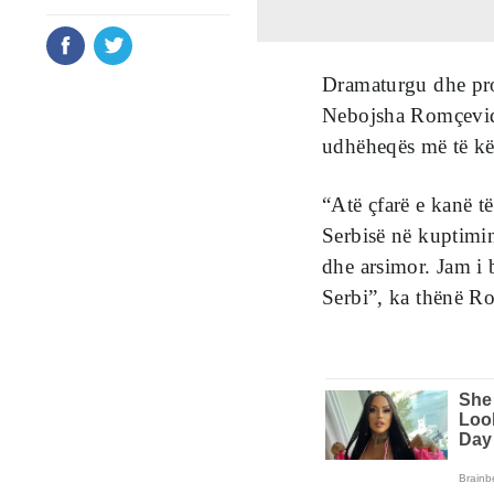
Dramaturgu dhe prof
Nebojsha Romçeviq 
udhëheqës më të këq
“Atë çfarë e kanë t
Serbisë në kuptimin
dhe arsimor. Jam i 
Serbi”, ka thënë Ro