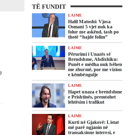
TË FUNDIT
LAJME
Halil Matoshi: Vjosa
Osmani 5 vjet nuk ka
folur me askënd, tash po
thotë “hajde folim”
LAJME
Përurimi i Unazës së
Brendshme, Abdixhiku:
Punët e mëdha nuk bëhen
me zhurmë, por me vizion
ë
e këmbëngulje
LAJME
Hapet unaza e brendshme
e Prishtinës, premtohet
lehtësim i trafikut
LAJME
Kurti në Gjakovë: Listat
më parë ngjanin në
transaksione interesi, e