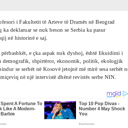
esori i Fakultetit të Arteve të Dramës në Beograd
ka deklaruar se nuk beson se Serbia ka pasur
ij në historinë e saj.
ë përbashkët, e çka aspak nuk dyshoj, është Iikuidimi i
 demografik, shpirtëror, ekonomik, politik, ekologjik
bindur se serbët në Kosovë jetojnë më mirë sesa serbët n
miçeviq në një intervistë dhënë revistës serbe NIN.