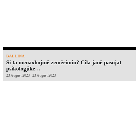
BALLINA
Si ta menaxhojmë zemërimin? Cila janë pasojat
psikologjike…
23 August 2023 | 23 August 2023