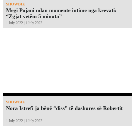
SHOWBIZ
Megi Pojani ndan momente intime nga krevati:
“Zgjat vetëm 5 minuta”￼
1 July 2022 | 1 July 2022
SHOWBIZ
Nora Istrefi ja bënë “diss” të dashures së Robertit
1 July 2022 | 1 July 2022