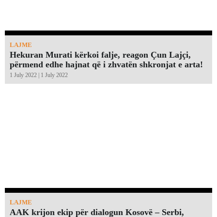
LAJME
Hekuran Murati kërkoi falje, reagon Çun Lajçi,
përmend edhe hajnat që i zhvatën shkronjat e arta!￼
1 July 2022 | 1 July 2022
LAJME
AAK krijon ekip për dialogun Kosovë – Serbi,