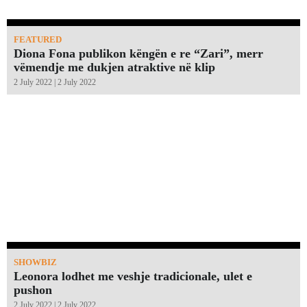
FEATURED
Diona Fona publikon këngën e re “Zari”, merr
vëmendje me dukjen atraktive në klip
2 July 2022 | 2 July 2022
SHOWBIZ
Leonora lodhet me veshje tradicionale, ulet e
pushon
2 July 2022 | 2 July 2022