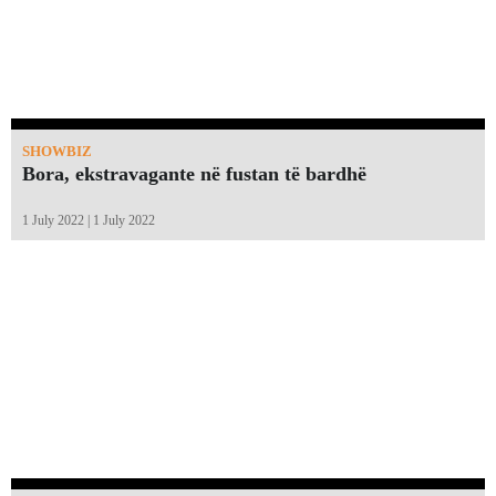
SHOWBIZ
Bora, ekstravagante në fustan të bardhë
1 July 2022 | 1 July 2022