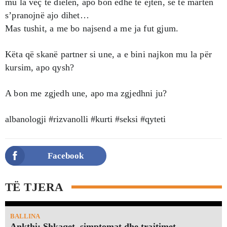
mu la veç të dielen, apo bon edhe të ejten, se të marten
s’pranojnë ajo dihet…
Mas tushit, a me bo najsend a me ja fut gjum.
Këta që skanë partner si une, a e bini najkon mu la për
kursim, apo qysh?
A bon me zgjedh une, apo ma zgjedhni ju?
albanologji #rizvanolli #kurti #seksi #qyteti
Facebook
TË TJERA
BALLINA
Ankthi: Shkaqet, simptomat dhe trajtimet…