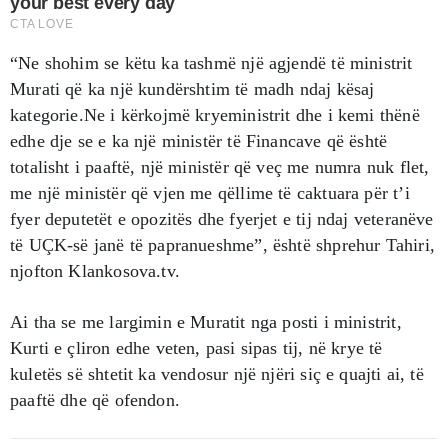
“Ne shohim se këtu ka tashmë një agjendë të ministrit
Murati që ka një kundërshtim të madh ndaj kësaj
kategorie.Ne i kërkojmë kryeministrit dhe i kemi thënë
edhe dje se e ka një ministër të Financave që është
totalisht i paaftë, një ministër që veç me numra nuk flet,
me një ministër që vjen me qëllime të caktuara për t’i
fyer deputetët e opozitës dhe fyerjet e tij ndaj veteranëve
të UÇK-së janë të papranueshme”, është shprehur Tahiri,
njofton Klankosova.tv.
Ai tha se me largimin e Muratit nga posti i ministrit,
Kurti e çliron edhe veten, pasi sipas tij, në krye të
kuletës së shtetit ka vendosur një njëri siç e quajti ai, të
paaftë dhe që ofendon.