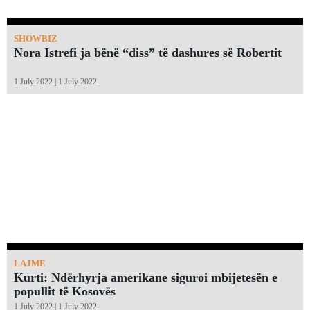
SHOWBIZ
Nora Istrefi ja bënë “diss” të dashures së Robertit
1 July 2022 | 1 July 2022
LAJME
Kurti: Ndërhyrja amerikane siguroi mbijetesën e
popullit të Kosovës
1 July 2022 | 1 July 2022