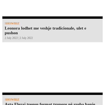
SHOWBIZ
Leonora lodhet me veshje tradicionale, ulet e
pushon
2 July 2022 | 2 July 2022
SHOWBIZ
Arta Elezaj tregon format trupore në rroba banje