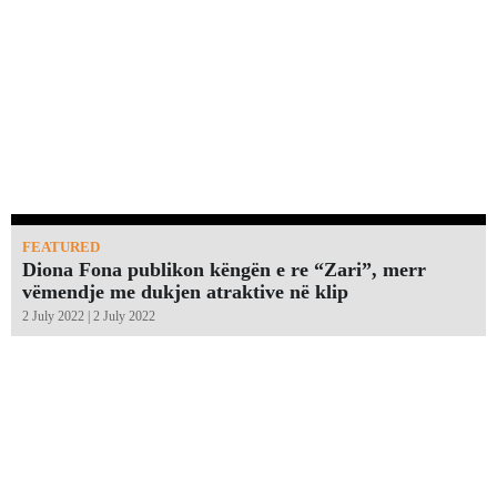
FEATURED
Diona Fona publikon këngën e re “Zari”, merr
vëmendje me dukjen atraktive në klip
2 July 2022 | 2 July 2022