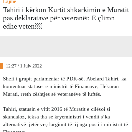
Lajme
Tahiri i kërkon Kurtit shkarkimin e Muratit
pas deklaratave për veteranët: E çliron
edhe veten￼
12:27 / 1 July 2022
Shefi i grupit parlamentar të PDK-së, Abelard Tahiri, ka
komentuar statuset e ministrit të Financave, Hekuran
Murati, rreth cështjes së veteranëve të luftës.
Tahiri, statusin e vitit 2016 të Muratit e cilësoi si
skandaloz, teksa tha se kryeministri i vendit s’ka
alternativë tjetër veç largimit të tij nga posti i ministrit të
Financave.