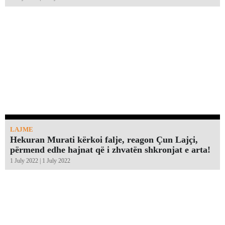
LAJME
Hekuran Murati kërkoi falje, reagon Çun Lajçi,
përmend edhe hajnat që i zhvatën shkronjat e arta!￼
1 July 2022 | 1 July 2022