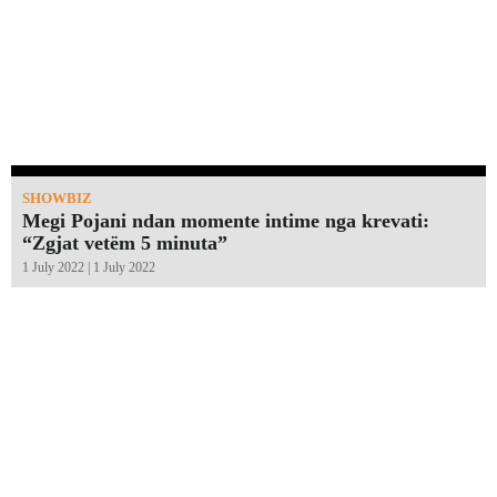
SHOWBIZ
Megi Pojani ndan momente intime nga krevati:
“Zgjat vetëm 5 minuta”￼
1 July 2022 | 1 July 2022