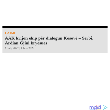
LAJME
AAK krijon ekip për dialogun Kosovë – Serbi,
Ardian Gjini kryesues
1 July 2022 | 1 July 2022