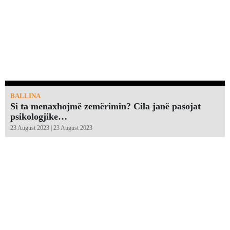
BALLINA
Si ta menaxhojmë zemërimin? Cila janë pasojat
psikologjike…
23 August 2023 | 23 August 2023