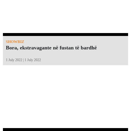
SHOWBIZ
Bora, ekstravagante në fustan të bardhë
1 July 2022 | 1 July 2022