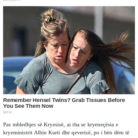
Pas mbledhjes së Kryesisë, ai tha se kryeneçësia e
kryeministrit Albin Kurti dhe qeverisë, po i bën dëm të