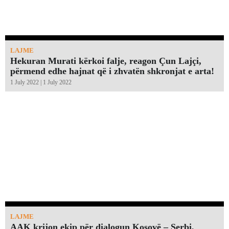
LAJME
Hekuran Murati kërkoi falje, reagon Çun Lajçi,
përmend edhe hajnat që i zhvatën shkronjat e arta!￼
1 July 2022 | 1 July 2022
LAJME
AAK krijon ekip për dialogun Kosovë – Serbi,