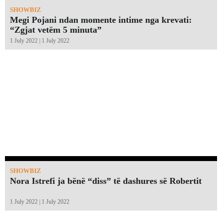
SHOWBIZ
Megi Pojani ndan momente intime nga krevati:
“Zgjat vetëm 5 minuta”￼
1 July 2022 | 1 July 2022
SHOWBIZ
Nora Istrefi ja bënë “diss” të dashures së Robertit
1 July 2022 | 1 July 2022