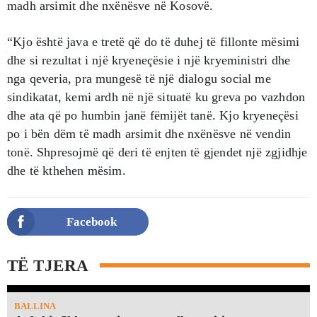
madh arsimit dhe nxënësve në Kosovë.
“Kjo është java e tretë që do të duhej të fillonte mësimi
dhe si rezultat i një kryeneçësie i një kryeministri dhe
nga qeveria, pra mungesë të një dialogu social me
sindikatat, kemi ardh në një situatë ku greva po vazhdon
dhe ata që po humbin janë fëmijët tanë. Kjo kryeneçësi
po i bën dëm të madh arsimit dhe nxënësve në vendin
tonë. Shpresojmë që deri të enjten të gjendet një zgjidhje
dhe të kthehen mësim.
Facebook
TË TJERA
BALLINA