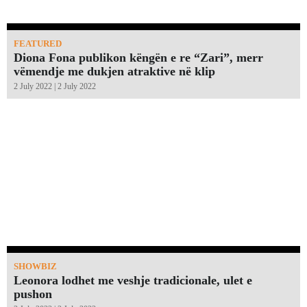
FEATURED
Diona Fona publikon këngën e re “Zari”, merr
vëmendje me dukjen atraktive në klip
2 July 2022 | 2 July 2022
SHOWBIZ
Leonora lodhet me veshje tradicionale, ulet e
pushon