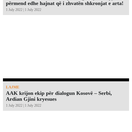
përmend edhe hajnat që i zhvatën shkronjat e arta!￼
1 July 2022 | 1 July 2022
LAJME
AAK krijon ekip për dialogun Kosovë – Serbi,
Ardian Gjini kryesues
1 July 2022 | 1 July 2022