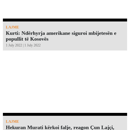
LAJME
Kurti: Ndërhyrja amerikane siguroi mbijetesën e
popullit të Kosovës
1 July 2022 | 1 July 2022
LAJME
Hekuran Murati kërkoi falje, reagon Çun Lajçi,