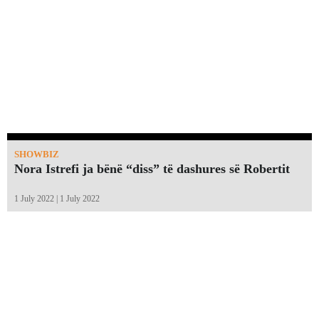
SHOWBIZ
Nora Istrefi ja bënë “diss” të dashures së Robertit
1 July 2022 | 1 July 2022