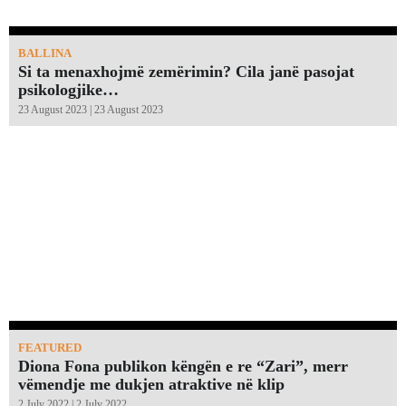
BALLINA
Si ta menaxhojmë zemërimin? Cila janë pasojat
psikologjike…
23 August 2023 | 23 August 2023
FEATURED
Diona Fona publikon këngën e re “Zari”, merr
vëmendje me dukjen atraktive në klip
2 July 2022 | 2 July 2022