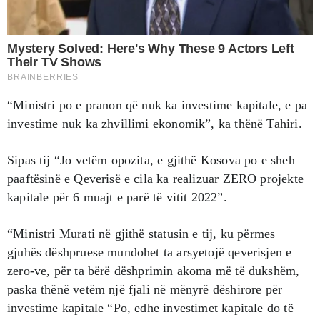
“Ministri po e pranon që nuk ka investime kapitale, e pa
investime nuk ka zhvillimi ekonomik”, ka thënë Tahiri.
Sipas tij “Jo vetëm opozita, e gjithë Kosova po e sheh
paaftësinë e Qeverisë e cila ka realizuar ZERO projekte
kapitale për 6 muajt e parë të vitit 2022”.
“Ministri Murati në gjithë statusin e tij, ku përmes
gjuhës dëshpruese mundohet ta arsyetojë qeverisjen e
zero-ve, për ta bërë dëshprimin akoma më të dukshëm,
paska thënë vetëm një fjali në mënyrë dëshirore për
investime kapitale “Po, edhe investimet kapitale do të