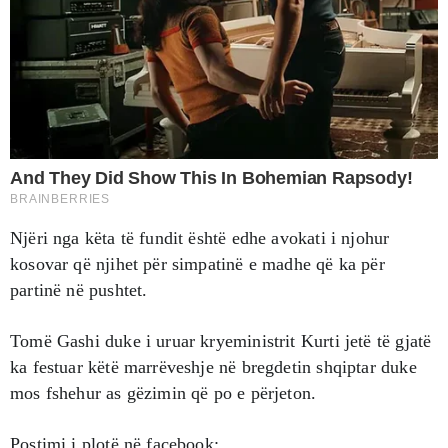
Njëri nga këta të fundit është edhe avokati i njohur
kosovar që njihet për simpatinë e madhe që ka për
partinë në pushtet.
Tomë Gashi duke i uruar kryeministrit Kurti jetë të gjatë
ka festuar këtë marrëveshje në bregdetin shqiptar duke
mos fshehur as gëzimin që po e përjeton.
Postimi i plotë në facebook: