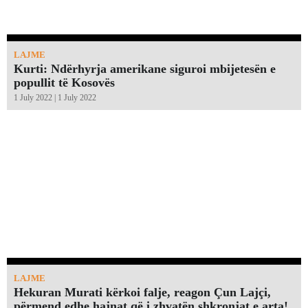
LAJME
Kurti: Ndërhyrja amerikane siguroi mbijetesën e
popullit të Kosovës
1 July 2022 | 1 July 2022
LAJME
Hekuran Murati kërkoi falje, reagon Çun Lajçi,
përmend edhe hajnat që i zhvatën shkronjat e arta!￼