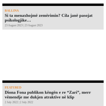
BALLINA
Si ta menaxhojmë zemërimin? Cila janë pasojat
psikologjike…
23 August 2023 | 23 August 2023
FEATURED
Diona Fona publikon këngën e re “Zari”, merr
vëmendje me dukjen atraktive në klip
2 July 2022 | 2 July 2022