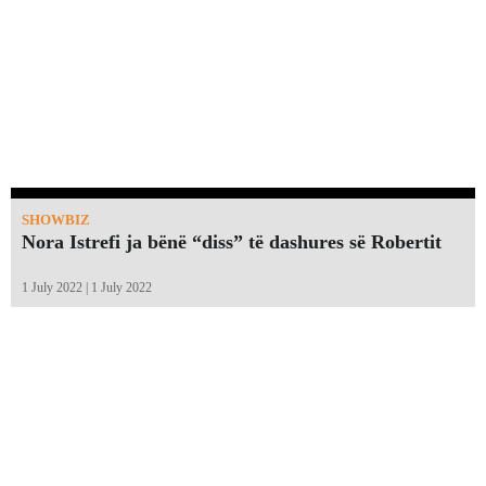
SHOWBIZ
Nora Istrefi ja bënë “diss” të dashures së Robertit
1 July 2022 | 1 July 2022