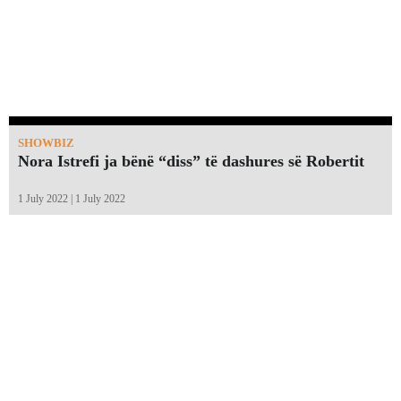
SHOWBIZ
Nora Istrefi ja bënë “diss” të dashures së Robertit
1 July 2022 | 1 July 2022