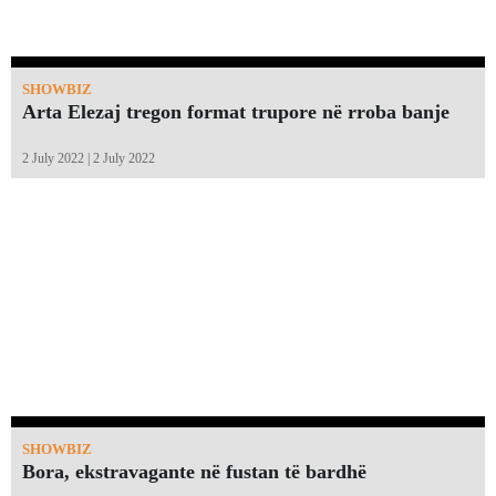
SHOWBIZ
Arta Elezaj tregon format trupore në rroba banje
2 July 2022 | 2 July 2022
SHOWBIZ
Bora, ekstravagante në fustan të bardhë