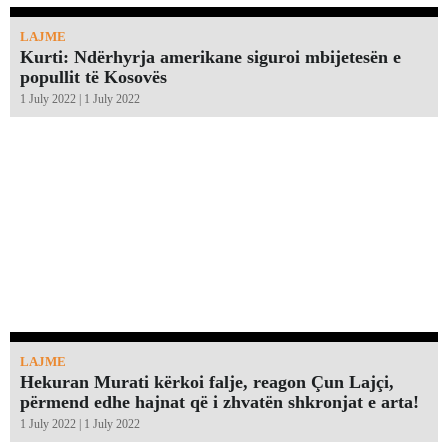
LAJME
Kurti: Ndërhyrja amerikane siguroi mbijetesën e
popullit të Kosovës
1 July 2022 | 1 July 2022
LAJME
Hekuran Murati kërkoi falje, reagon Çun Lajçi,
përmend edhe hajnat që i zhvatën shkronjat e arta!￼
1 July 2022 | 1 July 2022