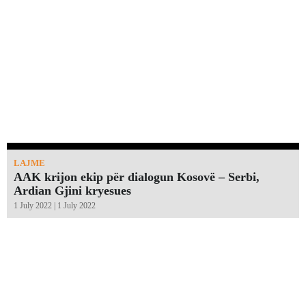
LAJME
AAK krijon ekip për dialogun Kosovë – Serbi,
Ardian Gjini kryesues
1 July 2022 | 1 July 2022