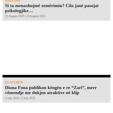
BALLINA
Si ta menaxhojmë zemërimin? Cila janë pasojat
psikologjike…
23 August 2023 | 23 August 2023
FEATURED
Diona Fona publikon këngën e re “Zari”, merr
vëmendje me dukjen atraktive në klip
2 July 2022 | 2 July 2022