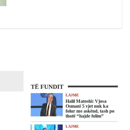
TË FUNDIT
LAJME
Halil Matoshi: Vjosa
Osmani 5 vjet nuk ka
folur me askënd, tash po
thotë “hajde folim”
LAJME