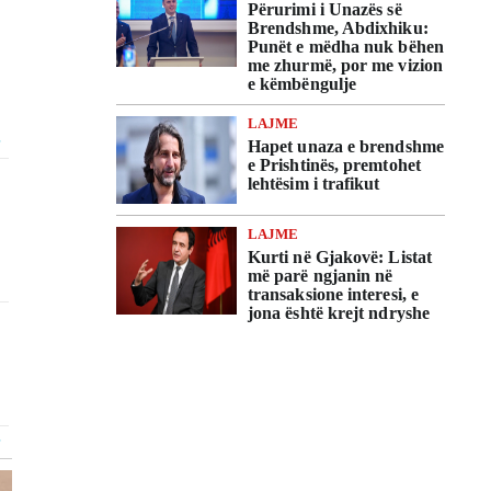
Përurimi i Unazës së
Brendshme, Abdixhiku:
Punët e mëdha nuk bëhen
me zhurmë, por me vizion
e këmbëngulje
LAJME
Hapet unaza e brendshme
e Prishtinës, premtohet
lehtësim i trafikut
LAJME
Kurti në Gjakovë: Listat
më parë ngjanin në
transaksione interesi, e
jona është krejt ndryshe