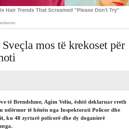
: Sveçla mos të krekoset për
moti
ëve të Brendshme, Agim Veliu, është deklaruar rreth
ë u ndërmor të hënën nga Inspektorati Policor dhe
it, ku 48 zyrtarë policorë dhe dy doganierë
anga.