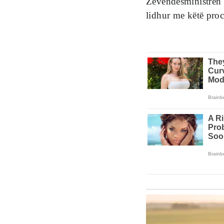
Zëvendësministren .
lidhur me këtë proc