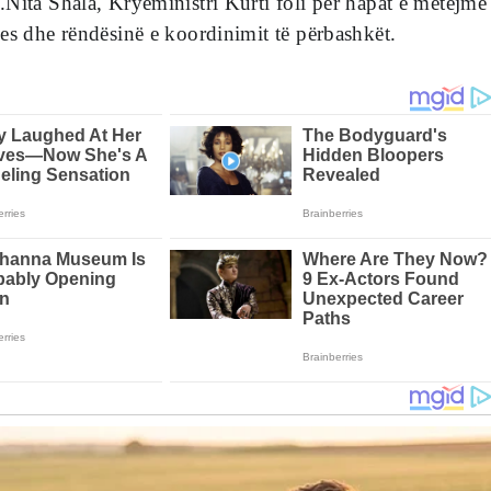
Nita Shala, Kryeministri Kurti foli për hapat e mëtejmë
es dhe rëndësinë e koordinimit të përbashkët.