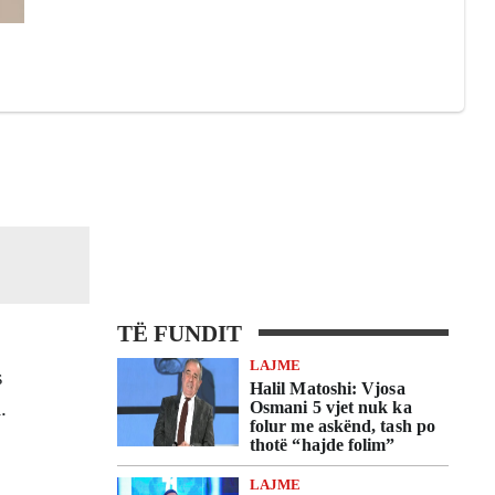
TË FUNDIT
LAJME
s
Halil Matoshi: Vjosa
.
Osmani 5 vjet nuk ka
folur me askënd, tash po
thotë “hajde folim”
LAJME