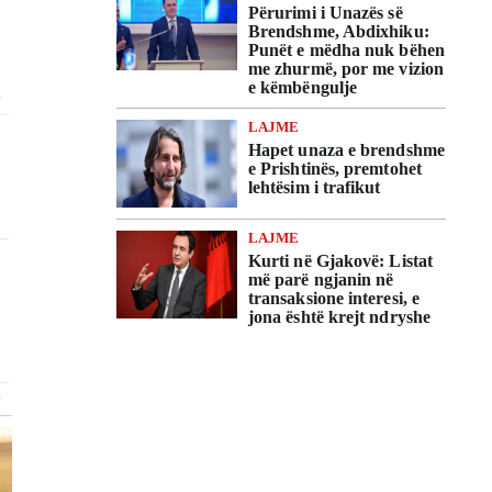
Përurimi i Unazës së
Brendshme, Abdixhiku:
Punët e mëdha nuk bëhen
me zhurmë, por me vizion
e këmbëngulje
LAJME
Hapet unaza e brendshme
e Prishtinës, premtohet
lehtësim i trafikut
LAJME
Kurti në Gjakovë: Listat
më parë ngjanin në
transaksione interesi, e
jona është krejt ndryshe