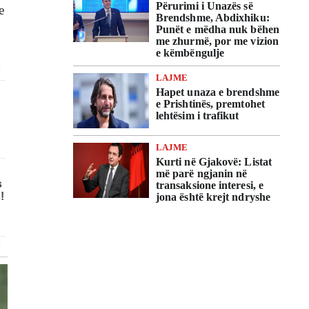
Përurimi i Unazës së
e
Brendshme, Abdixhiku:
Punët e mëdha nuk bëhen
me zhurmë, por me vizion
e këmbëngulje
LAJME
Hapet unaza e brendshme
e Prishtinës, premtohet
lehtësim i trafikut
LAJME
Kurti në Gjakovë: Listat
më parë ngjanin në
transaksione interesi, e
jona është krejt ndryshe