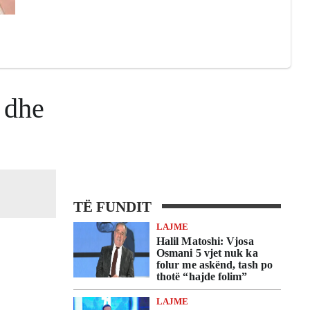
r dhe
TË FUNDIT
LAJME
Halil Matoshi: Vjosa
Osmani 5 vjet nuk ka
folur me askënd, tash po
thotë “hajde folim”
LAJME