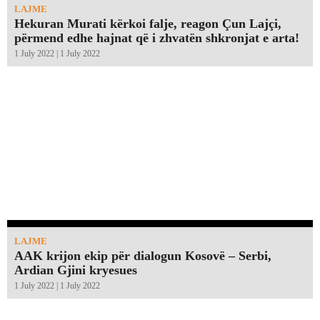
LAJME
Hekuran Murati kërkoi falje, reagon Çun Lajçi,
përmend edhe hajnat që i zhvatën shkronjat e arta!￼
1 July 2022 | 1 July 2022
LAJME
AAK krijon ekip për dialogun Kosovë – Serbi,
Ardian Gjini kryesues
1 July 2022 | 1 July 2022