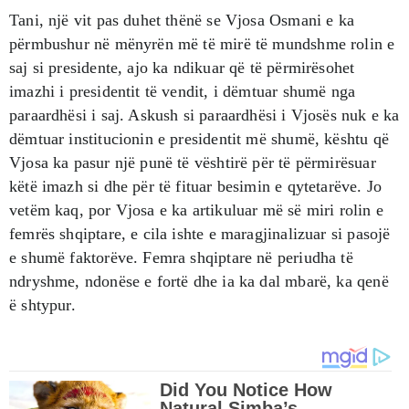
Tani, një vit pas duhet thënë se Vjosa Osmani e ka
përmbushur në mënyrën më të mirë të mundshme rolin e
saj si presidente, ajo ka ndikuar që të përmirësohet
imazhi i presidentit të vendit, i dëmtuar shumë nga
paraardhësi i saj. Askush si paraardhësi i Vjosës nuk e ka
dëmtuar institucionin e presidentit më shumë, kështu që
Vjosa ka pasur një punë të vështirë për të përmirësuar
këtë imazh si dhe për të fituar besimin e qytetarëve. Jo
vetëm kaq, por Vjosa e ka artikuluar më së miri rolin e
femrës shqiptare, e cila ishte e maragjinalizuar si pasojë
e shumë faktorëve. Femra shqiptare në periudha të
ndryshme, ndonëse e fortë dhe ia ka dal mbarë, ka qenë
ë shtypur.