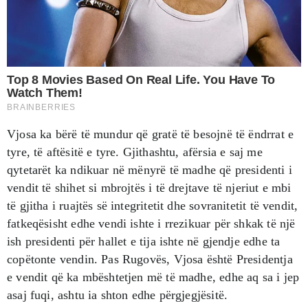
Vjosa ka bërë të mundur që gratë të besojnë të ëndrrat e
tyre, të aftësitë e tyre. Gjithashtu, afërsia e saj me
qytetarët ka ndikuar në mënyrë të madhe që presidenti i
vendit të shihet si mbrojtës i të drejtave të njeriut e mbi
të gjitha i ruajtës së integritetit dhe sovranitetit të vendit,
fatkeqësisht edhe vendi ishte i rrezikuar për shkak të një
ish presidenti për hallet e tija ishte në gjendje edhe ta
copëtonte vendin. Pas Rugovës, Vjosa është Presidentja
e vendit që ka mbështetjen më të madhe, edhe aq sa i jep
asaj fuqi, ashtu ia shton edhe përgjegjësitë.