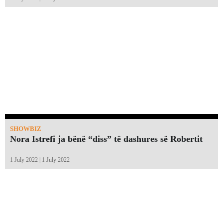
SHOWBIZ
Nora Istrefi ja bënë “diss” të dashures së Robertit
1 July 2022 | 1 July 2022