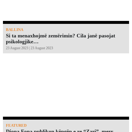
BALLINA
Si ta menaxhojmë zemërimin? Cila janë pasojat
psikologjike…
23 August 2023 | 23 August 2023
FEATURED
Diona Fona publikon këngën e re “Zari”, merr