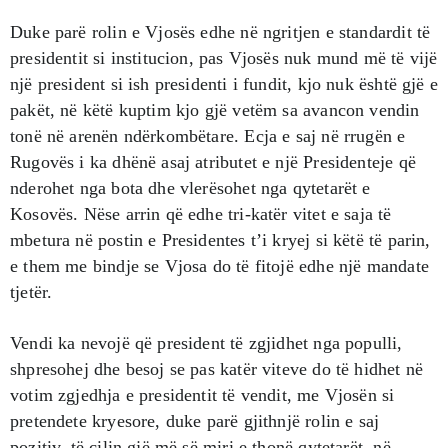
Duke parë rolin e Vjosës edhe në ngritjen e standardit të
presidentit si institucion, pas Vjosës nuk mund më të vijë
një president si ish presidenti i fundit, kjo nuk është gjë e
pakët, në këtë kuptim kjo gjë vetëm sa avancon vendin
tonë në arenën ndërkombëtare. Ecja e saj në rrugën e
Rugovës i ka dhënë asaj atributet e një Presidenteje që
nderohet nga bota dhe vlerësohet nga qytetarët e
Kosovës. Nëse arrin që edhe tri-katër vitet e saja të
mbetura në postin e Presidentes t’i kryej si këtë të parin,
e them me bindje se Vjosa do të fitojë edhe një mandate
tjetër.
Vendi ka nevojë që president të zgjidhet nga populli,
shpresohej dhe besoj se pas katër viteve do të hidhet në
votim zgjedhja e presidentit të vendit, me Vjosën si
pretendete kryesore, duke parë gjithnjë rolin e saj
pozitiv, të cilin gjë më së miri e thonë qytetarët, në