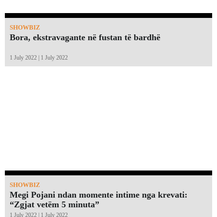
SHOWBIZ
Bora, ekstravagante në fustan të bardhë
1 July 2022 | 1 July 2022
SHOWBIZ
Megi Pojani ndan momente intime nga krevati:
“Zgjat vetëm 5 minuta”￼
1 July 2022 | 1 July 2022