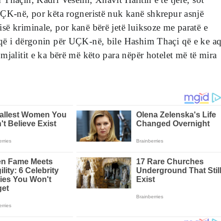
UÇK-në, por këta rogneristë nuk kanë shkrepur asnjë
ë kriminale, por kanë bërë jetë luiksoze me paratë e
që i dërgonin për UÇK-në, bile Hashim Thaçi që e ke a
mjalitit e ka bërë më këto para nëpër hotelet më të mira