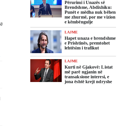
Përurimi i Unazës së
Brendshme, Abdixhiku:
Punët e mëdha nuk bëhen
me zhurmë, por me vizion
e këmbëngulje
që
LAJME
Hapet unaza e brendshme
e Prishtinës, premtohet
lehtësim i trafikut
LAJME
Kurti në Gjakovë: Listat
më parë ngjanin në
transaksione interesi, e
jona është krejt ndryshe