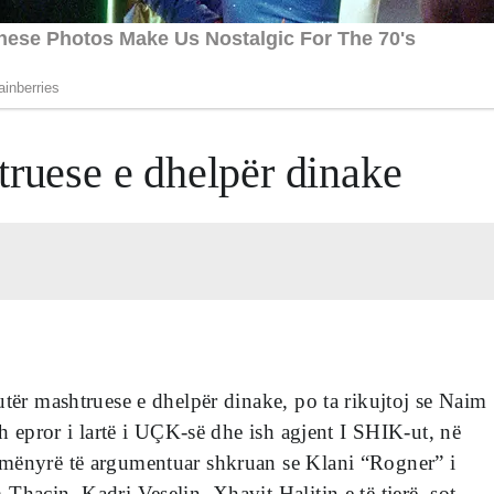
truese e dhelpër dinake
utër mashtruese e dhelpër dinake, po ta rikujtoj se Naim
sh epror i lartë i UÇK-së dhe ish agjent I SHIK-ut, në
mënyrë të argumentuar shkruan se Klani “Rogner” i
Thaçin, Kadri Veselin, Xhavit Halitin e të tjerë, sot