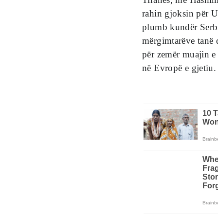
rahin gjoksin për 
plumb kundër Serbis
mërgimtarëve tanë 
për zemër muajin e 
në Evropë e gjetiu.