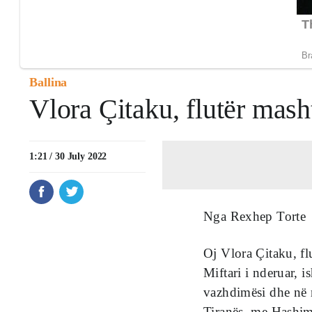
Ballina
Vlora Çitaku, flutër mash
1:21 / 30 July 2022
Nga Rexhep Torte
Oj Vlora Çitaku, fl
Miftari i nderuar, i
vazhdimësi dhe në 
Tiranës, me Hashim 