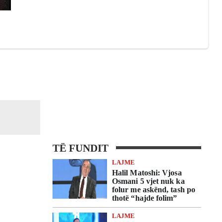
TË FUNDIT
LAJME
Halil Matoshi: Vjosa
Osmani 5 vjet nuk ka
folur me askënd, tash po
thotë “hajde folim”
LAJME