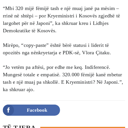
“Mbi 320 mijë fëmijë tash e një muaj janë pa mësim –
rrinë në shtëpi – por Kryeministri i Kosovës zgjedhë të
largohet për në Japoni”, ka shkruar kreu i Lidhjes
Demokratike të Kosovës.
Mirëpo, “copy-paste” është bërë statusi i liderit të
opozitës nga nënkryetarja e PDK-së, Vlora Çitaku.
“Jo vetëm pa aftësi, por edhe me keq. Indiferencë.
Mungesë totale e empatisë. 320.000 fëmijë kanë mbetur
tash e një muaj pa shkollë. E Kryeministri? Në Japoni.”,
ka shkruar ajo.
Facebook
TË TJERA