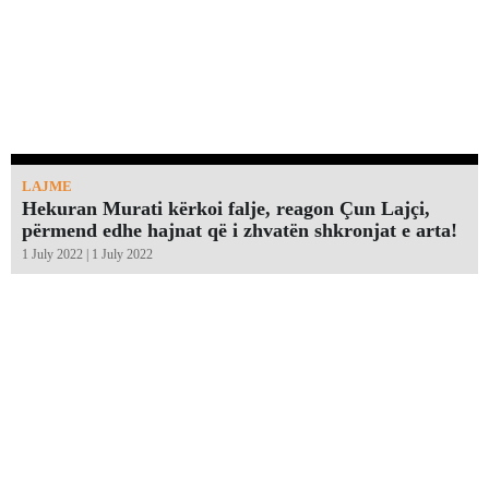
LAJME
Hekuran Murati kërkoi falje, reagon Çun Lajçi,
përmend edhe hajnat që i zhvatën shkronjat e arta!￼
1 July 2022 | 1 July 2022