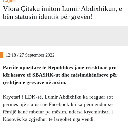
Lajme
Vlora Çitaku imiton Lumir Abdixhikun, e
bën statusin identik për grevën!
12:18 / 27 September 2022
Partitë opozitare të Republikës janë rreshtuar pro
kërkesave të SBASHK-ut dhe mësimdhënëseve për
çështjen e grevave në arsim.
Kryetari i LDK-së, Lumir Abdixhiku ka reaguar sot
përmes një statusi në Facebook ku ka përmendur se
fëmijë kanë mbetur pa mësim, ndërsa kryeministri i
Kosovës ka zgjedhur të largohet nga vendi.