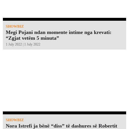
SHOWBIZ
Megi Pojani ndan momente intime nga krevati:
“Zgjat vetëm 5 minuta”￼
1 July 2022 | 1 July 2022
SHOWBIZ
Nora Istrefi ja bënë “diss” të dashures së Robertit