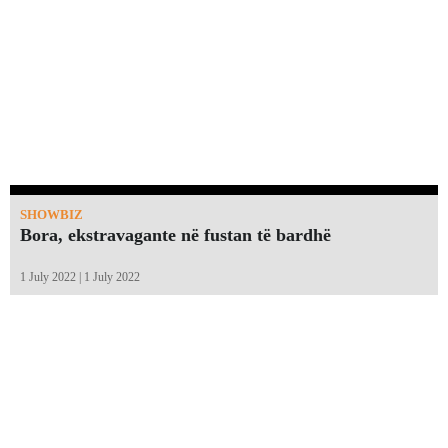
SHOWBIZ
Bora, ekstravagante në fustan të bardhë
1 July 2022 | 1 July 2022