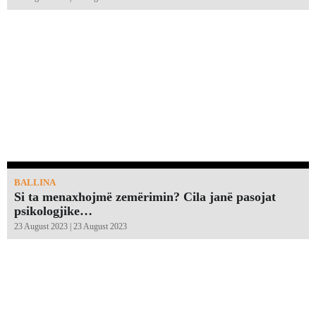
BALLINA
Si ta menaxhojmë zemërimin? Cila janë pasojat
psikologjike…
23 August 2023 | 23 August 2023