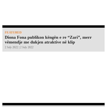
FEATURED
Diona Fona publikon këngën e re “Zari”, merr
vëmendje me dukjen atraktive në klip
2 July 2022 | 2 July 2022