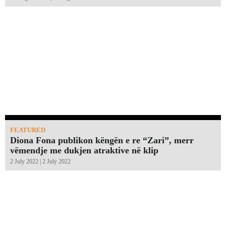
FEATURED
Diona Fona publikon këngën e re “Zari”, merr
vëmendje me dukjen atraktive në klip
2 July 2022 | 2 July 2022