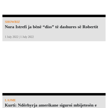
SHOWBIZ
Nora Istrefi ja bënë “diss” të dashures së Robertit
1 July 2022 | 1 July 2022
LAJME
Kurti: Ndërhyrja amerikane siguroi mbijetesën e