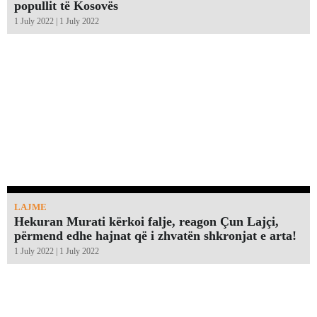
popullit të Kosovës
1 July 2022 | 1 July 2022
LAJME
Hekuran Murati kërkoi falje, reagon Çun Lajçi,
përmend edhe hajnat që i zhvatën shkronjat e arta!￼
1 July 2022 | 1 July 2022