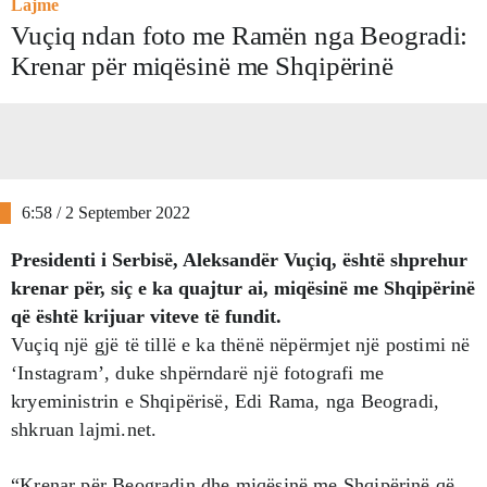
Lajme
Vuçiq ndan foto me Ramën nga Beogradi:
Krenar për miqësinë me Shqipërinë
6:58 / 2 September 2022
Presidenti i Serbisë, Aleksandër Vuçiq, është shprehur
krenar për, siç e ka quajtur ai, miqësinë me Shqipërinë
që është krijuar viteve të fundit.
Vuçiq një gjë të tillë e ka thënë nëpërmjet një postimi në
‘Instagram’, duke shpërndarë një fotografi me
kryeministrin e Shqipërisë, Edi Rama, nga Beogradi,
shkruan lajmi.net.
“Krenar për Beogradin dhe miqësinë me Shqipërinë që