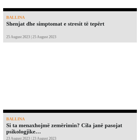
BALLINA
Shenjat dhe simptomat e stresit të tepërt
25 August 2023 | 25 August 2023
BALLINA
Si ta menaxhojmë zemërimin? Cila janë pasojat
psikologjike…
23 August 2023 | 23 August 2023