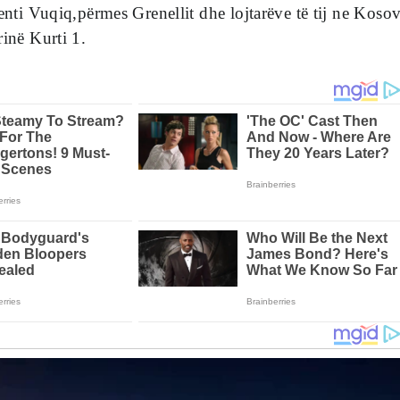
denti Vuqiq,përmes Grenellit dhe lojtarëve të tij ne Koso
rinë Kurti 1.