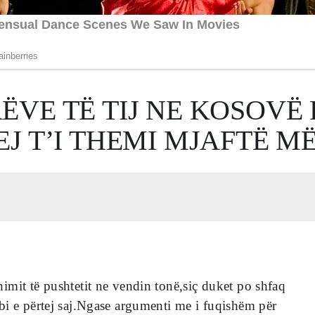
ËVE TË TIJ NE KOSOVË 
EJ T’I THEMI MJAFTË M
mit të pushtetit ne vendin tonë,siç duket po shfaq
i e përtej saj.Ngase argumenti me i fuqishëm për