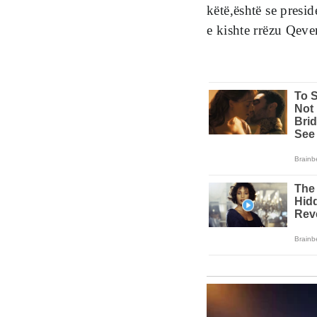
këtë,është se presi
e kishte rrëzu Qeve