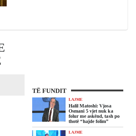
E
Ë
TË FUNDIT
LAJME
Halil Matoshi: Vjosa
Osmani 5 vjet nuk ka
folur me askënd, tash po
thotë “hajde folim”
LAJME