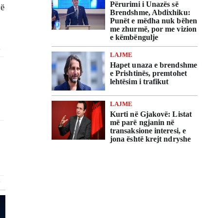
Përurimi i Unazës së
vë
Brendshme, Abdixhiku:
Punët e mëdha nuk bëhen
me zhurmë, por me vizion
e këmbëngulje
LAJME
Hapet unaza e brendshme
e Prishtinës, premtohet
lehtësim i trafikut
LAJME
Kurti në Gjakovë: Listat
më parë ngjanin në
transaksione interesi, e
jona është krejt ndryshe