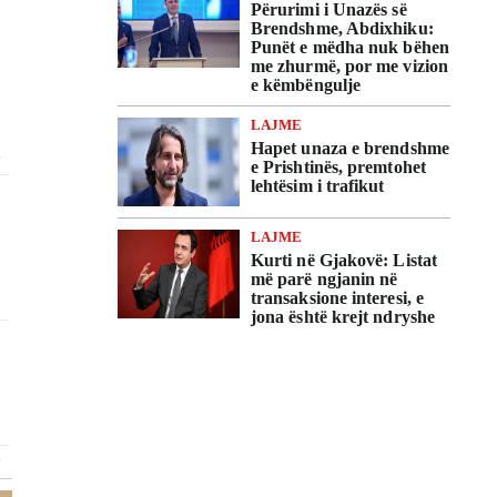
Përurimi i Unazës së
Brendshme, Abdixhiku:
Punët e mëdha nuk bëhen
me zhurmë, por me vizion
e këmbëngulje
LAJME
Hapet unaza e brendshme
e Prishtinës, premtohet
lehtësim i trafikut
LAJME
Kurti në Gjakovë: Listat
më parë ngjanin në
transaksione interesi, e
jona është krejt ndryshe