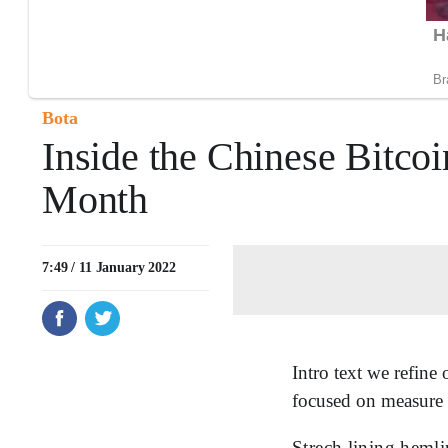
Bota
Inside the Chinese Bitco
Month
7:49 / 11 January 2022
Intro text we refine
focused on measure a
Strech lining heml