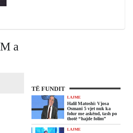
5M a
TË FUNDIT
LAJME
Halil Matoshi: Vjosa
Osmani 5 vjet nuk ka
folur me askënd, tash po
thotë “hajde folim”
LAJME