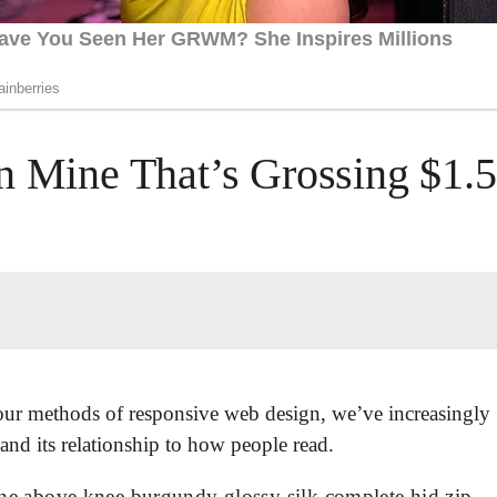
in Mine That’s Grossing $1.
 our methods of responsive web design, we’ve increasingly
nd its relationship to how people read.
ine above knee burgundy glossy silk complete hid zip