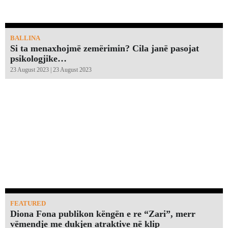
BALLINA
Si ta menaxhojmë zemërimin? Cila janë pasojat
psikologjike…
23 August 2023 | 23 August 2023
FEATURED
Diona Fona publikon këngën e re “Zari”, merr
vëmendje me dukjen atraktive në klip