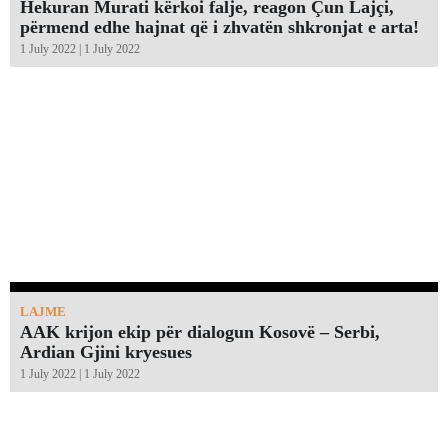
Hekuran Murati kërkoi falje, reagon Çun Lajçi,
përmend edhe hajnat që i zhvatën shkronjat e arta!￼
1 July 2022 | 1 July 2022
LAJME
AAK krijon ekip për dialogun Kosovë – Serbi,
Ardian Gjini kryesues
1 July 2022 | 1 July 2022