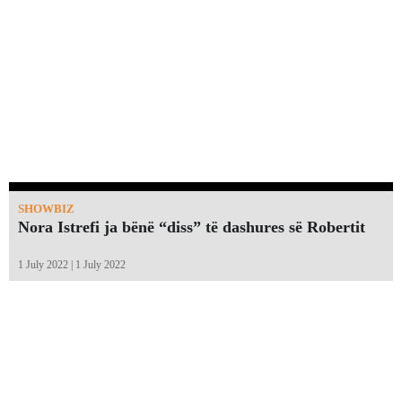
SHOWBIZ
Nora Istrefi ja bënë “diss” të dashures së Robertit
1 July 2022 | 1 July 2022