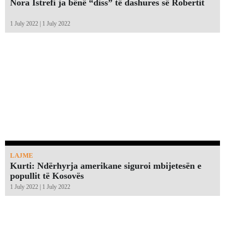
Nora Istrefi ja bënë “diss” të dashures së Robertit
1 July 2022 | 1 July 2022
LAJME
Kurti: Ndërhyrja amerikane siguroi mbijetesën e
popullit të Kosovës
1 July 2022 | 1 July 2022