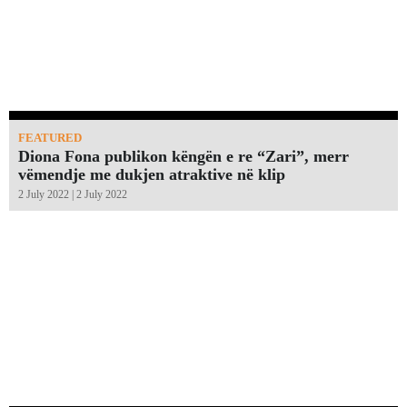
FEATURED
Diona Fona publikon këngën e re “Zari”, merr
vëmendje me dukjen atraktive në klip
2 July 2022 | 2 July 2022