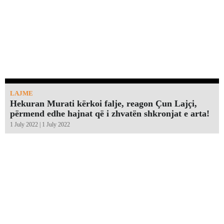
LAJME
Hekuran Murati kërkoi falje, reagon Çun Lajçi,
përmend edhe hajnat që i zhvatën shkronjat e arta!￼
1 July 2022 | 1 July 2022