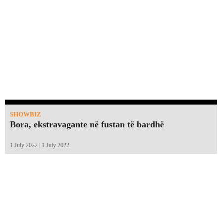
SHOWBIZ
Bora, ekstravagante në fustan të bardhë
1 July 2022 | 1 July 2022