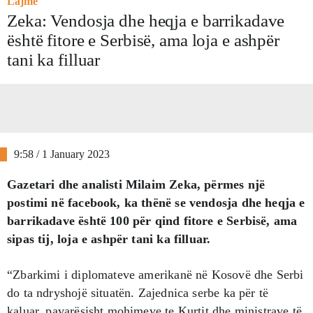
Lajme
Zeka: Vendosja dhe heqja e barrikadave
është fitore e Serbisë, ama loja e ashpër
tani ka filluar
9:58 / 1 January 2023
Gazetari dhe analisti Milaim Zeka, përmes një
postimi në facebook, ka thënë se vendosja dhe heqja e
barrikadave është 100 për qind fitore e Serbisë, ama
sipas tij, loja e ashpër tani ka filluar.
“Zbarkimi i diplomateve amerikanë në Kosovë dhe Serbi
do ta ndryshojë situatën. Zajednica serbe ka për të
kaluar, pavarësisht mohimeve te Kurtit dhe ministrave të