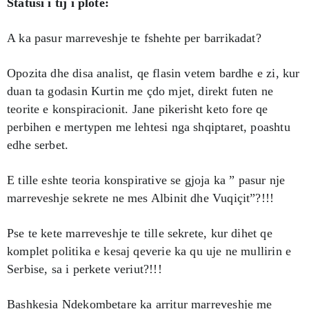
Statusi i tij i plotë:
A ka pasur marreveshje te fshehte per barrikadat?
Opozita dhe disa analist, qe flasin vetem bardhe e zi, kur
duan ta godasin Kurtin me çdo mjet, direkt futen ne
teorite e konspiracionit. Jane pikerisht keto fore qe
perbihen e mertypen me lehtesi nga shqiptaret, poashtu
edhe serbet.
E tille eshte teoria konspirative se gjoja ka ” pasur nje
marreveshje sekrete ne mes Albinit dhe Vuqiçit”?!!!
Pse te kete marreveshje te tille sekrete, kur dihet qe
komplet politika e kesaj qeverie ka qu uje ne mullirin e
Serbise, sa i perkete veriut?!!!
Bashkesia Ndekombetare ka arritur marreveshje me