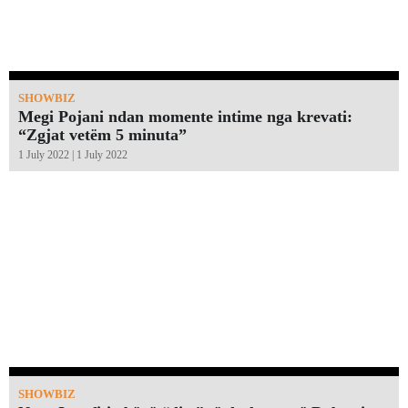
SHOWBIZ
Megi Pojani ndan momente intime nga krevati:
“Zgjat vetëm 5 minuta”￼
1 July 2022 | 1 July 2022
SHOWBIZ