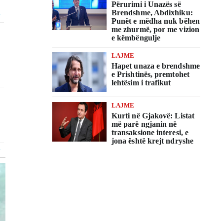
Përurimi i Unazës së
Brendshme, Abdixhiku:
Punët e mëdha nuk bëhen
me zhurmë, por me vizion
e këmbëngulje
LAJME
Hapet unaza e brendshme
e Prishtinës, premtohet
lehtësim i trafikut
LAJME
Kurti në Gjakovë: Listat
më parë ngjanin në
transaksione interesi, e
jona është krejt ndryshe