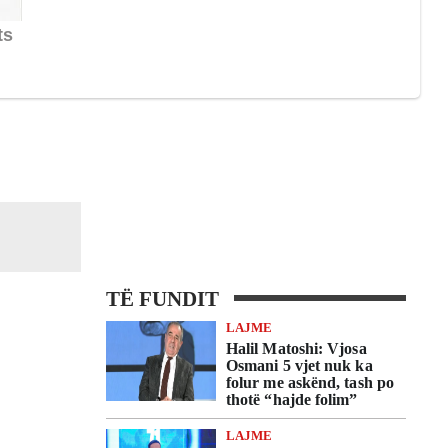
TË FUNDIT
LAJME
Halil Matoshi: Vjosa
Osmani 5 vjet nuk ka
folur me askënd, tash po
thotë “hajde folim”
LAJME