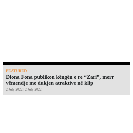
FEATURED
Diona Fona publikon këngën e re “Zari”, merr
vëmendje me dukjen atraktive në klip
2 July 2022 | 2 July 2022