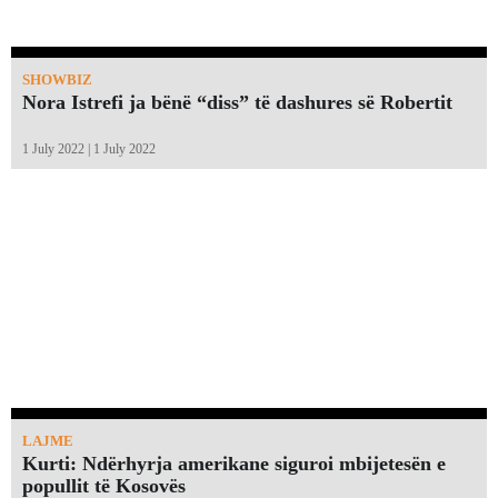
SHOWBIZ
Nora Istrefi ja bënë “diss” të dashures së Robertit
1 July 2022 | 1 July 2022
LAJME
Kurti: Ndërhyrja amerikane siguroi mbijetesën e
popullit të Kosovës