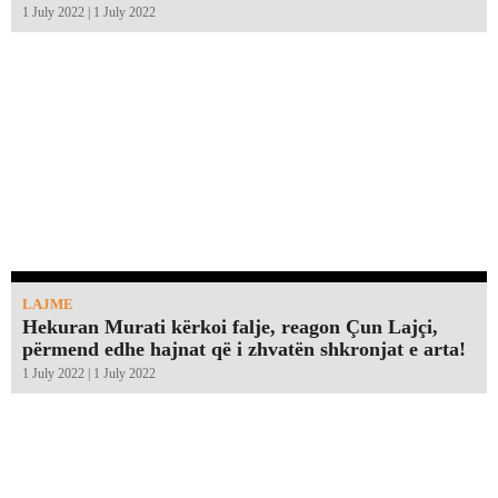
1 July 2022 | 1 July 2022
LAJME
Hekuran Murati kërkoi falje, reagon Çun Lajçi,
përmend edhe hajnat që i zhvatën shkronjat e arta!￼
1 July 2022 | 1 July 2022