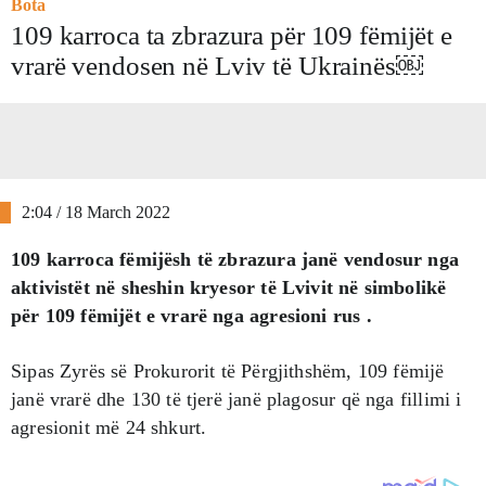
Bota
109 karroca ta zbrazura për 109 fëmijët e
vrarë vendosen në Lviv të Ukrainës￼
2:04 / 18 March 2022
109 karroca fëmijësh të zbrazura janë vendosur nga
aktivistët në sheshin kryesor të Lvivit në simbolikë
për 109 fëmijët e vrarë nga agresioni rus .
Sipas Zyrës së Prokurorit të Përgjithshëm, 109 fëmijë
janë vrarë dhe 130 të tjerë janë plagosur që nga fillimi i
agresionit më 24 shkurt.