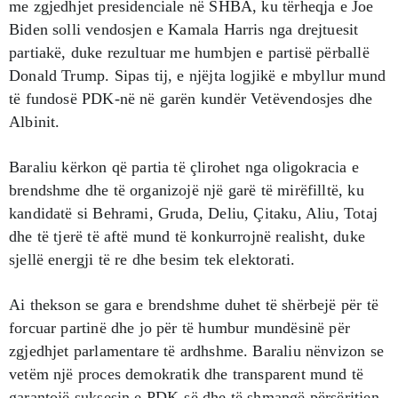
me zgjedhjet presidenciale në SHBA, ku tërheqja e Joe
Biden solli vendosjen e Kamala Harris nga drejtuesit
partiakë, duke rezultuar me humbjen e partisë përballë
Donald Trump. Sipas tij, e njëjta logjikë e mbyllur mund
të fundosë PDK-në në garën kundër Vetëvendosjes dhe
Albinit.
Baraliu kërkon që partia të çlirohet nga oligokracia e
brendshme dhe të organizojë një garë të mirëfilltë, ku
kandidatë si Behrami, Gruda, Deliu, Çitaku, Aliu, Totaj
dhe të tjerë të aftë mund të konkurrojnë realisht, duke
sjellë energji të re dhe besim tek elektorati.
Ai thekson se gara e brendshme duhet të shërbejë për të
forcuar partinë dhe jo për të humbur mundësinë për
zgjedhjet parlamentare të ardhshme. Baraliu nënvizon se
vetëm një proces demokratik dhe transparent mund të
garantojë suksesin e PDK-së dhe të shmangë përsëritjen