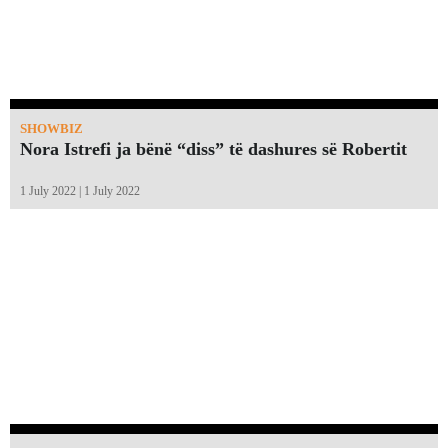
SHOWBIZ
Nora Istrefi ja bënë “diss” të dashures së Robertit
1 July 2022 | 1 July 2022