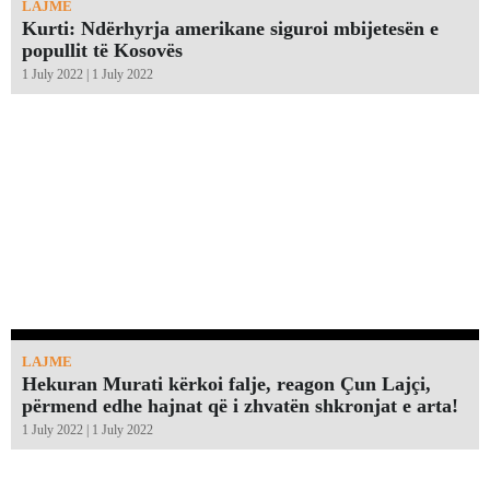
LAJME
Kurti: Ndërhyrja amerikane siguroi mbijetesën e
popullit të Kosovës
1 July 2022 | 1 July 2022
LAJME
Hekuran Murati kërkoi falje, reagon Çun Lajçi,
përmend edhe hajnat që i zhvatën shkronjat e arta!￼
1 July 2022 | 1 July 2022