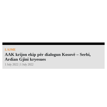
LAJME
AAK krijon ekip për dialogun Kosovë – Serbi,
Ardian Gjini kryesues
1 July 2022 | 1 July 2022