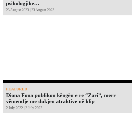
psikologjike…
23 August 2023 | 23 August 2023
FEATURED
Diona Fona publikon këngën e re “Zari”, merr
vëmendje me dukjen atraktive në klip
2 July 2022 | 2 July 2022