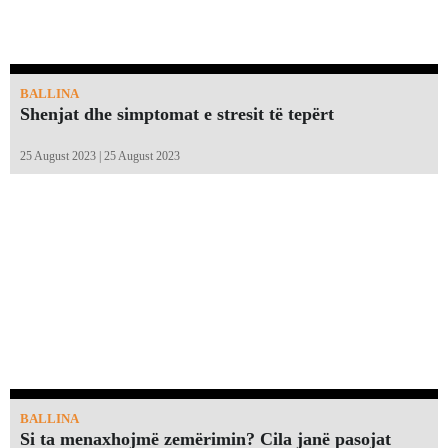
BALLINA
Shenjat dhe simptomat e stresit të tepërt
25 August 2023 | 25 August 2023
BALLINA
Si ta menaxhojmë zemërimin? Cila janë pasojat