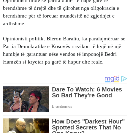
Opinionisti thotë se partia duhet të hapë garë të
brendshme të drejtë dhe të çlirohet nga oligokracia e
brendshme për të forcuar mundësitë në zgjedhjet e
ardhshme.
Opinionisti politik, Bleron Baraliu, ka paralajmëruar se
Partia Demokratike e Kosovës rrezikon të hyjë në një
humbje të garantuar nëse vendos të imponojë Bedri
Hamzën si kryetar pa garë të hapur dhe reale.