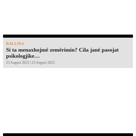
BALLINA
Si ta menaxhojmë zemërimin? Cila janë pasojat
psikologjike…
23 August 2023 | 23 August 2023