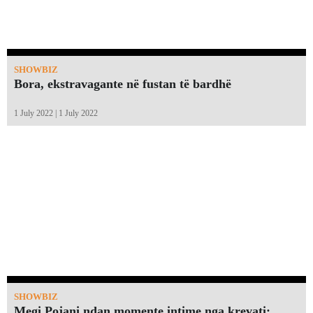
SHOWBIZ
Bora, ekstravagante në fustan të bardhë
1 July 2022 | 1 July 2022
SHOWBIZ
Megi Pojani ndan momente intime nga krevati: