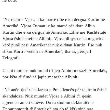
në botë.
“Në realitet Vjosa e ka marrë dhe e ka dërgua Kurtin në
Amerikë. Vjosa Osmani e ka marrë për dore Albin
Kurtin dhe e ka dërgua në Amerikë. Edhe me Kushtetutë
Vjosa është shefe e Albinit. Vjosa diqysh e ka negociua
këtë punë pasi Amerikanët nuk e duan Kurtin. Pse nuk
shkoi Kurti i vetëm në Amerikë”, tha ai, përcjell
Telegrafi.
Gashi thotë se nuk mund t’i jep Albini mesazh Amerikës,
por këta të fundit i japin mesazhe Albinit.
“Në anën tjetër deklarata e Presidencës për takimin është
skandaloze. Nuk mundet Vjosa e Albini t’i qesin
agjendën amerikanëve. Do ta shohim deklaratën e
Departamentit të Shtetit që ata do të kërkojnë nga