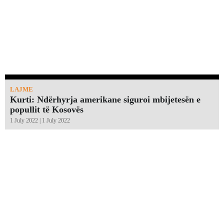
LAJME
Kurti: Ndërhyrja amerikane siguroi mbijetesën e
popullit të Kosovës
1 July 2022 | 1 July 2022