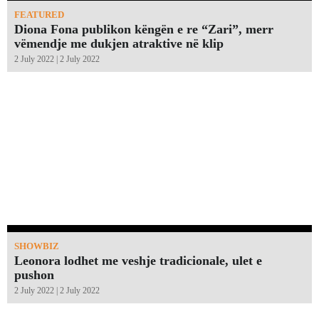
FEATURED
Diona Fona publikon këngën e re “Zari”, merr
vëmendje me dukjen atraktive në klip
2 July 2022 | 2 July 2022
SHOWBIZ
Leonora lodhet me veshje tradicionale, ulet e
pushon
2 July 2022 | 2 July 2022