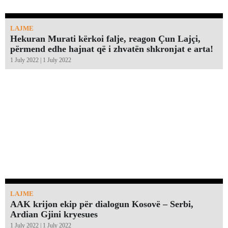
LAJME
Hekuran Murati kërkoi falje, reagon Çun Lajçi,
përmend edhe hajnat që i zhvatën shkronjat e arta!￼
1 July 2022 | 1 July 2022
LAJME
AAK krijon ekip për dialogun Kosovë – Serbi,
Ardian Gjini kryesues
1 July 2022 | 1 July 2022