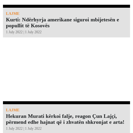
LAJME
Kurti: Ndërhyrja amerikane siguroi mbijetesën e
popullit të Kosovës
1 July 2022 | 1 July 2022
LAJME
Hekuran Murati kërkoi falje, reagon Çun Lajçi,
përmend edhe hajnat që i zhvatën shkronjat e arta!￼
1 July 2022 | 1 July 2022