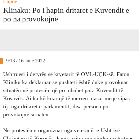
Lajme
Klinaku: Po i hapin dritaret e Kuvendit e
po na provokojnë
9:13 / 16 June 2022
Ushtruesi i detyrës së kryetarit të OVL-UÇK-së, Faton
Kliniku ka deklaruar se pushteti është duke provokuar
situatën në protestën që po mbahet para Kuvendit të
Kosovës. Ai ka kërkuar që të merren masa, meqë sipas
tij, nga dritaret e parlamentit, disa persona po
provokojnë situatën.
Në protestën e organizuar nga veteranët e Ushtrisë
Çlirimtare të Kosovës, kanë arritur me qindra protestues.