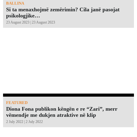
BALLINA
Si ta menaxhojmë zemërimin? Cila janë pasojat
psikologjike…
23 August 2023 | 23 August 2023
FEATURED
Diona Fona publikon këngën e re “Zari”, merr
vëmendje me dukjen atraktive në klip
2 July 2022 | 2 July 2022