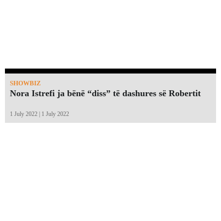
SHOWBIZ
Nora Istrefi ja bënë “diss” të dashures së Robertit
1 July 2022 | 1 July 2022