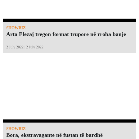
SHOWBIZ
Arta Elezaj tregon format trupore në rroba banje
2 July 2022 | 2 July 2022
SHOWBIZ
Bora, ekstravagante në fustan të bardhë