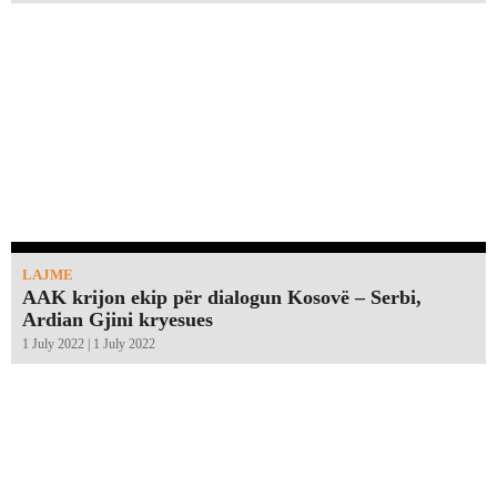
LAJME
AAK krijon ekip për dialogun Kosovë – Serbi,
Ardian Gjini kryesues
1 July 2022 | 1 July 2022