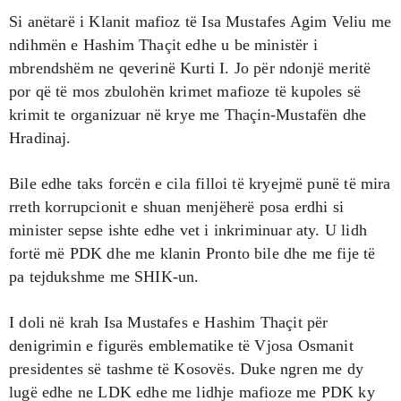
Si anëtarë i Klanit mafioz të Isa Mustafes Agim Veliu me
ndihmën e Hashim Thaçit edhe u be ministër i
mbrendshëm ne qeverinë Kurti I. Jo për ndonjë meritë
por që të mos zbulohën krimet mafioze të kupoles së
krimit te organizuar në krye me Thaçin-Mustafën dhe
Hradinaj.
Bile edhe taks forcën e cila filloi të kryejmë punë të mira
rreth korrupcionit e shuan menjëherë posa erdhi si
minister sepse ishte edhe vet i inkriminuar aty. U lidh
fortë më PDK dhe me klanin Pronto bile dhe me fije të
pa tejdukshme me SHIK-un.
I doli në krah Isa Mustafes e Hashim Thaçit për
denigrimin e figurës emblematike të Vjosa Osmanit
presidentes së tashme të Kosovës. Duke ngren me dy
lugë edhe ne LDK edhe me lidhje mafioze me PDK ky