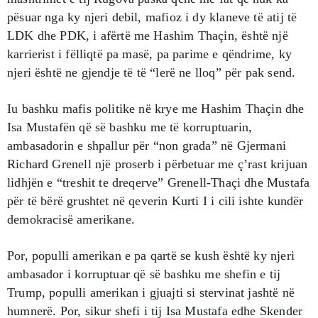
pësuar nga ky njeri debil, mafioz i dy klaneve të atij të
LDK dhe PDK, i afërtë me Hashim Thaçin, është një
karrierist i fëlliqtë pa masë, pa parime e qëndrime, ky
njeri është ne gjendje të të “lerë ne lloq” për pak send.
Iu bashku mafis politike në krye me Hashim Thaçin dhe
Isa Mustafën që së bashku me të korruptuarin,
ambasadorin e shpallur për “non grada” në Gjermani
Richard Grenell një proserb i përbetuar me ç’rast krijuan
lidhjën e “treshit te dreqerve” Grenell-Thaçi dhe Mustafa
për të bërë grushtet në qeverin Kurti I i cili ishte kundër
demokracisë amerikane.
Por, populli amerikan e pa qartë se kush është ky njeri
ambasador i korruptuar që së bashku me shefin e tij
Trump, populli amerikan i gjuajti si stervinat jashtë në
humnerë. Por, sikur shefi i tij Isa Mustafa edhe Skender