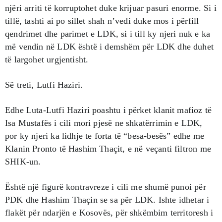
njëri arriti të korruptohet duke krijuar pasuri enorme. Si i
tillë, tashti ai po sillet shah n’vedi duke mos i përfill
qendrimet dhe parimet e LDK, si i till ky njeri nuk e ka
më vendin në LDK është i demshëm për LDK dhe duhet
të largohet urgjentisht.
Së treti, Lutfi Haziri.
Edhe Luta-Lutfi Haziri poashtu i përket klanit mafioz të
Isa Mustafës i cili mori pjesë ne shkatërrimin e LDK,
por ky njeri ka lidhje te forta të “besa-besës” edhe me
Klanin Pronto të Hashim Thaçit, e në veçanti filtron me
SHIK-un.
Është një figurë kontravreze i cili me shumë punoi për
PDK dhe Hashim Thaçin se sa për LDK. Ishte idhetar i
flakët për ndarjën e Kosovës, për shkëmbim territoresh i