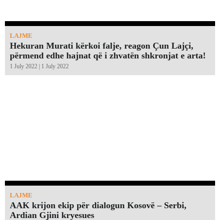
LAJME
Hekuran Murati kërkoi falje, reagon Çun Lajçi,
përmend edhe hajnat që i zhvatën shkronjat e arta!￼
1 July 2022 | 1 July 2022
LAJME
AAK krijon ekip për dialogun Kosovë – Serbi,
Ardian Gjini kryesues