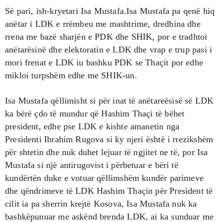
Së pari, ish-kryetari Isa Mustafa.Isa Mustafa pa qenë hiq
anëtar i LDK e rrëmbeu me mashtrime, dredhina dhe
rrena me bazë sharjën e PDK dhe SHIK, por e tradhtoi
anëtarësinë dhe elektoratin e LDK dhe vrap e trup pasi i
mori frenat e LDK iu bashku PDK se Thaçit por edhe
mikloi turpshëm edhe me SHIK-un.
Isa Mustafa qëllimisht si për inat të anëtareësisë së LDK
ka bërë çdo të mundur që Hashim Thaçi të bëhet
president, edhe pse LDK e kishte amanetin nga
Presidenti Ibrahim Rugova si ky njeri është i rrezikshëm
për shtetin dhe nuk duhet lejuar të ngjitet ne të, por Isa
Mustafa si një antirugovist i përbetuar e bëri të
kundërtën duke e votuar qëllimshëm kundër parimeve
dhe qëndrimeve të LDK Hashim Thaçin për President të
cilit ia pa sherrin krejtë Kosova, Isa Mustafa nuk ka
bashkëpunuar me askënd brenda LDK, ai ka sunduar me