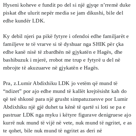
Hyseni koheve e fundit po del si një gjyqe n’rremë duke
piskat dhe ulurit nepër media se jam dikushi, bile del
edhe kundër LDK.
Ky debil njeri pa pikë fytyre i ofendoi edhe familjarët e
familjeve te të vrarve si të dyshuar nga SHIK për çka
edhe kanë nisë të zbardhën në gjykatën e Hagës, dhe
bashibuzuk i mjerë, rrobot me trup e fytyrë u del në
mbrojte të akuzuarve në gjykatën e Hagës.
Pra, z.Lumir Abdixhiku LDK jo vetëm që mund të
“ndizet” por ajo edhe mund të kallët krejtësisht kah do
që teë shkonë para një grusht simpatuzuesve por Lumir
Abdixhiku një gjë duhet ta kënë të qartë si loti se pa e
pastruar LDK nga myku i këtyre figurave denigruese ajo
kurrë nuk mund të vijë në vete, nuk mund të ngritet, e as
te qohet, bile nuk mund të ngritet as deri në