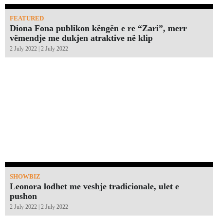
FEATURED
Diona Fona publikon këngën e re “Zari”, merr
vëmendje me dukjen atraktive në klip
2 July 2022 | 2 July 2022
SHOWBIZ
Leonora lodhet me veshje tradicionale, ulet e
pushon
2 July 2022 | 2 July 2022