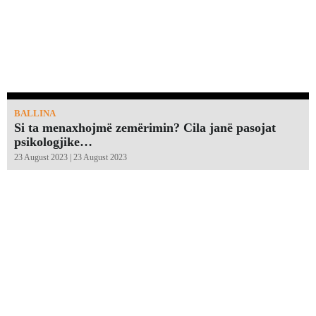
BALLINA
Si ta menaxhojmë zemërimin? Cila janë pasojat
psikologjike…
23 August 2023 | 23 August 2023