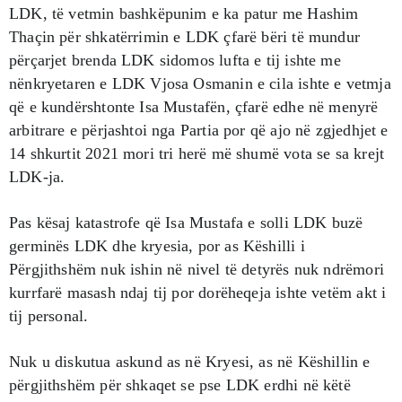
LDK, të vetmin bashkëpunim e ka patur me Hashim
Thaçin për shkatërrimin e LDK çfarë bëri të mundur
përçarjet brenda LDK sidomos lufta e tij ishte me
nënkryetaren e LDK Vjosa Osmanin e cila ishte e vetmja
që e kundërshtonte Isa Mustafën, çfarë edhe në menyrë
arbitrare e përjashtoi nga Partia por që ajo në zgjedhjet e
14 shkurtit 2021 mori tri herë më shumë vota se sa krejt
LDK-ja.
Pas kësaj katastrofe që Isa Mustafa e solli LDK buzë
germinës LDK dhe kryesia, por as Këshilli i
Përgjithshëm nuk ishin në nivel të detyrës nuk ndrëmori
kurrfarë masash ndaj tij por dorëheqeja ishte vetëm akt i
tij personal.
Nuk u diskutua askund as në Kryesi, as në Këshillin e
përgjithshëm për shkaqet se pse LDK erdhi në këtë