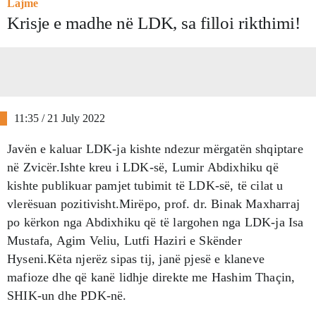
Lajme
Krisje e madhe në LDK, sa filloi rikthimi!
11:35 / 21 July 2022
Javën e kaluar LDK-ja kishte ndezur mërgatën shqiptare
në Zvicër.Ishte kreu i LDK-së, Lumir Abdixhiku që
kishte publikuar pamjet tubimit të LDK-së, të cilat u
vlerësuan pozitivisht.Mirëpo, prof. dr. Binak Maxharraj
po kërkon nga Abdixhiku që të largohen nga LDK-ja Isa
Mustafa, Agim Veliu, Lutfi Haziri e Skënder
Hyseni.Këta njerëz sipas tij, janë pjesë e klaneve
mafioze dhe që kanë lidhje direkte me Hashim Thaçin,
SHIK-un dhe PDK-në.