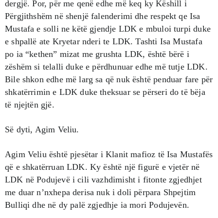
dergjë. Por, për me qenë edhe më keq ky Këshill i
Përgjithshëm në shenjë falenderimi dhe respekt qe Isa
Mustafa e solli ne këtë gjendje LDK e mbuloi turpi duke
e shpallë ate Kryetar nderi te LDK. Tashti Isa Mustafa
po ia “kethen” mizat me grushta LDK, është bërë i
zëshëm si telalli duke e përdhunuar edhe më tutje LDK.
Bile shkon edhe më larg sa që nuk është penduar fare për
shkatërrimin e LDK duke theksuar se përseri do të bëja
të njejtën gjë.
Së dyti, Agim Veliu.
Agim Veliu është pjesëtar i Klanit mafioz të Isa Mustafës
që e shkatërruan LDK. Ky është një figurë e vjetër në
LDK në Podujevë i cili vazhdimisht i fitonte zgjedhjet
me duar n’nxhepa derisa nuk i doli përpara Shpejtim
Bulliqi dhe në dy palë zgjedhje ia mori Podujevën.