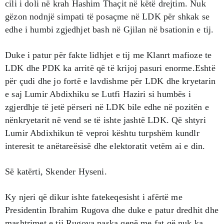
cili i doli në krah Hashim Thaçit në këtë drejtim. Nuk
gëzon nodnjë simpati të posaçme në LDK për shkak se
edhe i humbi zgjedhjet bash në Gjilan në bsationin e tij.
Duke i patur për fakte lidhjet e tij me Klanrt mafioze te
LDK dhe PDK ka arritë që të krijoj pasuri enorme.Eshtë
për çudi dhe jo fortë e lavdishme për LDK dhe kryetarin
e saj Lumir Abdixhiku se Lutfi Haziri si humbës i
zgjerdhje të jetë përseri në LDK bile edhe në pozitën e
nënkryetarit në vend se të ishte jashtë LDK. Që shtyri
Lumir Abdixhikun të veproi kështu turpshëm kundlr
interesit te anëtareësisë dhe elektoratit vetëm ai e din.
Së katërti, Skender Hyseni.
Ky njeri që dikur ishte fatekeqesisht i afërtë me
Presidentin Ibrahim Rugova dhe duke e patur dredhit dhe
mashtrimet e tij Rugova paska qenë me fat që nuk ka