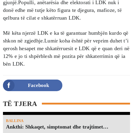
gjunjë.Populli, anëtarësia dhe elektorati i LDK nuk i
donë edhe më tutje këto figura te djegura, mafioze, të
qelbura të cilat e shkatërruan LDK.
Më këta njerzë LDK e ka të garantuar humbjën kurdo që
shkon në zgjedhje.Lumir koha është për veprim duhet t’i
qerosh hesapet me shkatërruesit e LDK që e quan deri në
12% e jo ti shpërblesh më pozita për shkaterrimin që ia
bën LDK.
Facebook
TË TJERA
BALLINA
Ankthi: Shkaqet, simptomat dhe trajtimet…