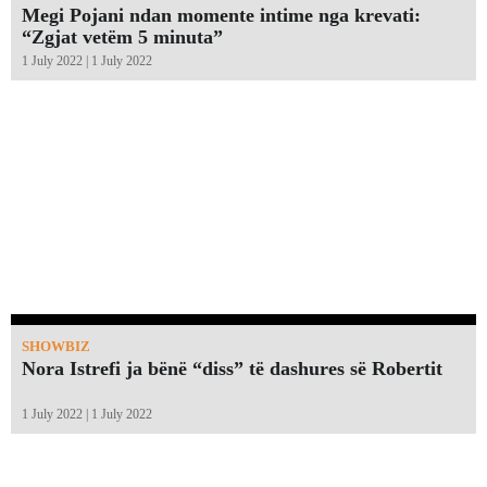
Megi Pojani ndan momente intime nga krevati:
“Zgjat vetëm 5 minuta”￼
1 July 2022 | 1 July 2022
SHOWBIZ
Nora Istrefi ja bënë “diss” të dashures së Robertit
1 July 2022 | 1 July 2022