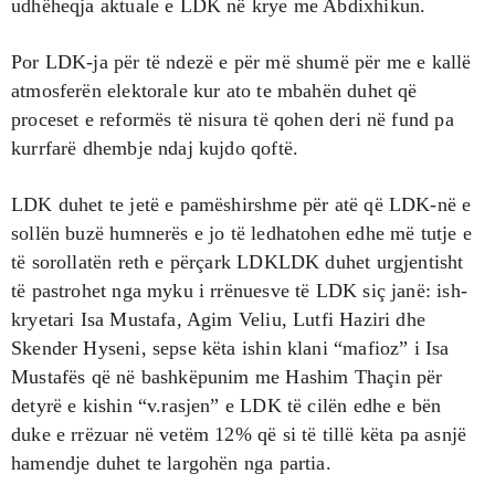
udhëheqja aktuale e LDK në krye me Abdixhikun.
Por LDK-ja për të ndezë e për më shumë për me e kallë
atmosferën elektorale kur ato te mbahën duhet që
proceset e reformës të nisura të qohen deri në fund pa
kurrfarë dhembje ndaj kujdo qoftë.
LDK duhet te jetë e pamëshirshme për atë që LDK-në e
sollën buzë humnerës e jo të ledhatohen edhe më tutje e
të sorollatën reth e përçark LDKLDK duhet urgjentisht
të pastrohet nga myku i rrënuesve të LDK siç janë: ish-
kryetari Isa Mustafa, Agim Veliu, Lutfi Haziri dhe
Skender Hyseni, sepse këta ishin klani “mafioz” i Isa
Mustafës që në bashkëpunim me Hashim Thaçin për
detyrë e kishin “v.rasjen” e LDK të cilën edhe e bën
duke e rrëzuar në vetëm 12% që si të tillë këta pa asnjë
hamendje duhet te largohën nga partia.