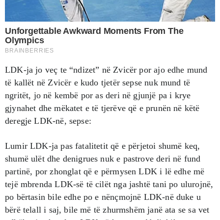
LDK-ja jo veç te “ndizet” në Zvicër por ajo edhe mund
të kallët në Zvicër e kudo tjetër sepse nuk mund të
ngritët, jo në kembë por as deri në gjunjë pa i krye
gjynahet dhe mëkatet e të tjerëve që e prunën në këtë
deregje LDK-në, sepse:
Lumir LDK-ja pas fatalitetit që e përjetoi shumë keq,
shumë ulët dhe denigrues nuk e pastrove deri në fund
partinë, por zhonglat që e përmysen LDK i lë edhe më
tejë mbrenda LDK-së të cilët nga jashtë tani po ulurojnë,
po bërtasin bile edhe po e nënçmojnë LDK-në duke u
bërë telall i saj, bile më të zhurmshëm janë ata se sa vet