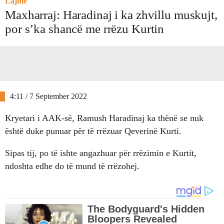
Lajme
Maxharraj: Haradinaj i ka zhvillu muskujt,
por s’ka shancë me rrëzu Kurtin
4:11 / 7 September 2022
Kryetari i AAK-së, Ramush Haradinaj ka thënë se nuk
është duke punuar për të rrëzuar Qeverinë Kurti.
Sipas tij, po të ishte angazhuar për rrëzimin e Kurtit,
ndoshta edhe do të mund të rrëzohej.