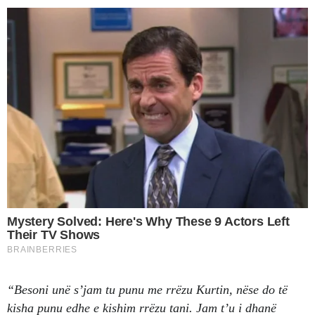
“Besoni unë s’jam tu punu me rrëzu Kurtin, nëse do të
kisha punu edhe e kishim rrëzu tani. Jam t’u i dhanë