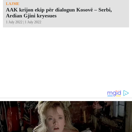
LAJME
AAK krijon ekip për dialogun Kosovë – Serbi,
Ardian Gjini kryesues
1 July 2022 | 1 July 2022