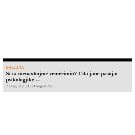
BALLINA
Si ta menaxhojmë zemërimin? Cila janë pasojat
psikologjike…
23 August 2023 | 23 August 2023