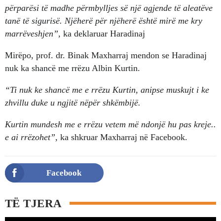
përparësi të madhe përmbylljes së një agjende të aleatëve
tanë të sigurisë. Njëherë për njëherë është mirë me kry
marrëveshjen”,
ka deklaruar Haradinaj
Mirëpo, prof. dr. Binak Maxharraj mendon se Haradinaj
nuk ka shancë me rrëzu Albin Kurtin.
“Ti nuk ke shancë me e rrëzu Kurtin, anipse muskujt i ke
zhvillu duke u ngjitë nëpër shkëmbijë.
Kurtin mundesh me e rrëzu vetem më ndonjë hu pas kreje..
e ai rrëzohet”,
ka shkruar Maxharraj në Facebook.
Facebook
TË TJERA