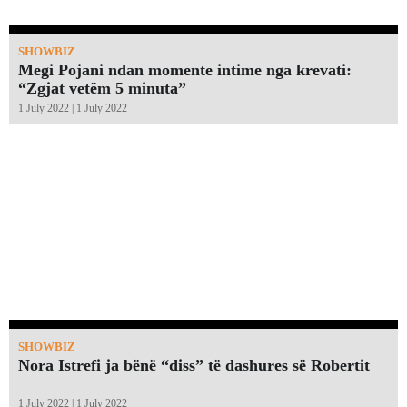
SHOWBIZ
Megi Pojani ndan momente intime nga krevati:
“Zgjat vetëm 5 minuta”￼
1 July 2022 | 1 July 2022
SHOWBIZ
Nora Istrefi ja bënë “diss” të dashures së Robertit
1 July 2022 | 1 July 2022