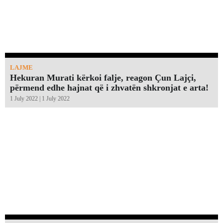
LAJME
Hekuran Murati kërkoi falje, reagon Çun Lajçi,
përmend edhe hajnat që i zhvatën shkronjat e arta!￼
1 July 2022 | 1 July 2022