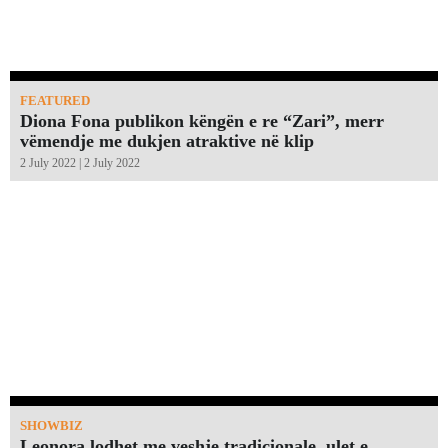
FEATURED
Diona Fona publikon këngën e re “Zari”, merr
vëmendje me dukjen atraktive në klip
2 July 2022 | 2 July 2022
SHOWBIZ
Leonora lodhet me veshje tradicionale, ulet e