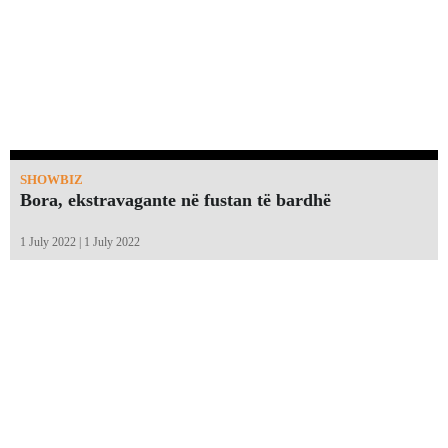
SHOWBIZ
Bora, ekstravagante në fustan të bardhë
1 July 2022 | 1 July 2022