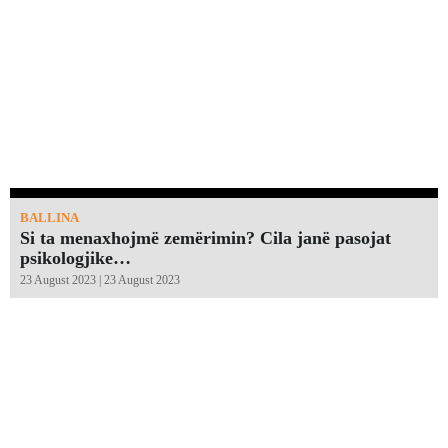
BALLINA
Si ta menaxhojmë zemërimin? Cila janë pasojat
psikologjike…
23 August 2023 | 23 August 2023