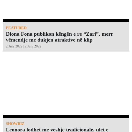
FEATURED
Diona Fona publikon këngën e re “Zari”, merr
vëmendje me dukjen atraktive në klip
2 July 2022 | 2 July 2022
SHOWBIZ
Leonora lodhet me veshje tradicionale, ulet e