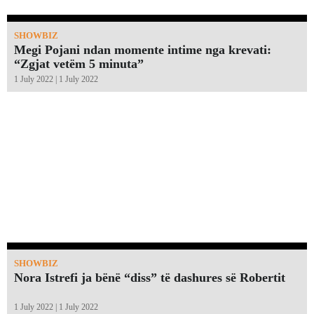
SHOWBIZ
Megi Pojani ndan momente intime nga krevati:
“Zgjat vetëm 5 minuta”￼
1 July 2022 | 1 July 2022
SHOWBIZ
Nora Istrefi ja bënë “diss” të dashures së Robertit
1 July 2022 | 1 July 2022