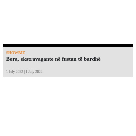
SHOWBIZ
Bora, ekstravagante në fustan të bardhë
1 July 2022 | 1 July 2022