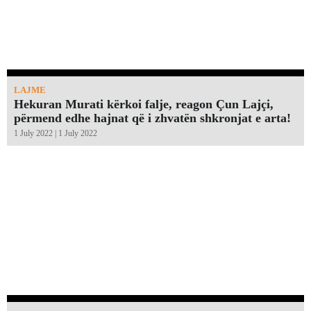
LAJME
Hekuran Murati kërkoi falje, reagon Çun Lajçi,
përmend edhe hajnat që i zhvatën shkronjat e arta!￼
1 July 2022 | 1 July 2022