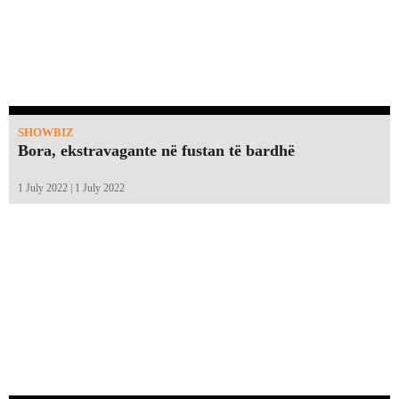
SHOWBIZ
Bora, ekstravagante në fustan të bardhë
1 July 2022 | 1 July 2022