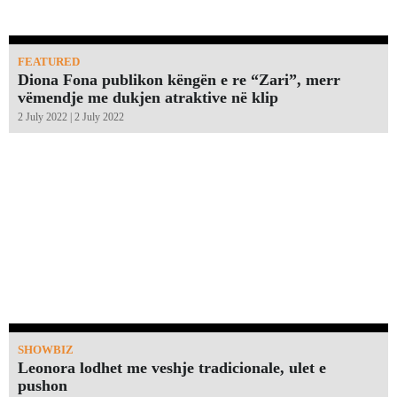
FEATURED
Diona Fona publikon këngën e re “Zari”, merr
vëmendje me dukjen atraktive në klip
2 July 2022 | 2 July 2022
SHOWBIZ
Leonora lodhet me veshje tradicionale, ulet e
pushon