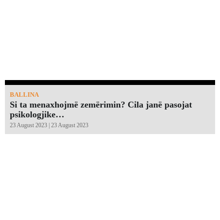
BALLINA
Si ta menaxhojmë zemërimin? Cila janë pasojat
psikologjike…
23 August 2023 | 23 August 2023