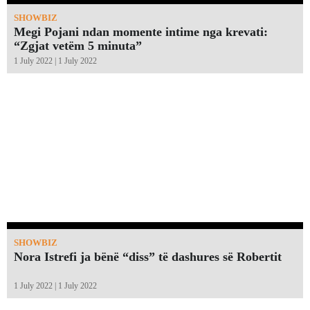
SHOWBIZ
Megi Pojani ndan momente intime nga krevati:
“Zgjat vetëm 5 minuta”￼
1 July 2022 | 1 July 2022
SHOWBIZ
Nora Istrefi ja bënë “diss” të dashures së Robertit
1 July 2022 | 1 July 2022