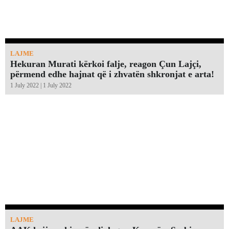
LAJME
Hekuran Murati kërkoi falje, reagon Çun Lajçi,
përmend edhe hajnat që i zhvatën shkronjat e arta!￼
1 July 2022 | 1 July 2022
LAJME