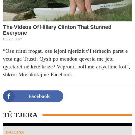
“Ose rritni rrogat, ose lejoni njerëzit t’i tërheqin paret e
veta nga Trusti. Qysh po mendon qeveria me jetu
qytetarët në këtë krizë? Veproni, boll me arsyetime kot”,
shkroi Mushkolaj në Facebook.
Facebook
TË TJERA
BALLINA