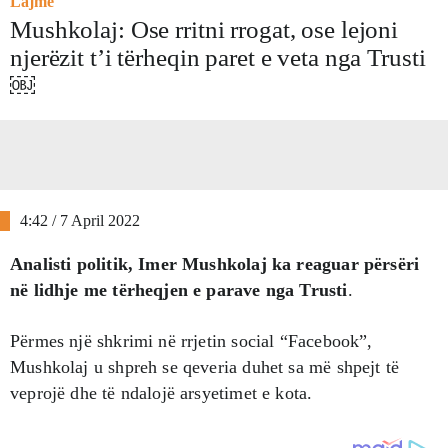
Lajme
Mushkolaj: Ose rritni rrogat, ose lejoni
njerëzit t’i tërheqin paret e veta nga Trusti
￼
4:42 / 7 April 2022
Analisti politik, Imer Mushkolaj ka reaguar përsëri
në lidhje me tërheqjen e parave nga Trusti
.
Përmes një shkrimi në rrjetin social “Facebook”,
Mushkolaj u shpreh se qeveria duhet sa më shpejt të
veprojë dhe të ndalojë arsyetimet e kota.