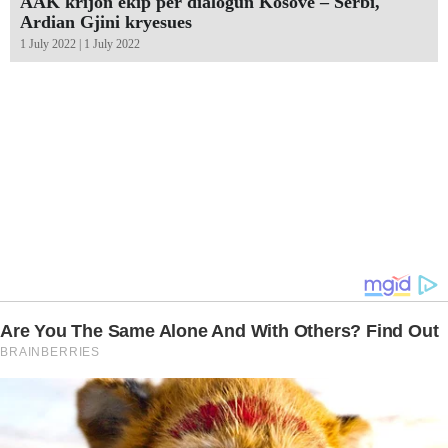
AAK krijon ekip për dialogun Kosovë – Serbi,
Ardian Gjini kryesues
1 July 2022 | 1 July 2022