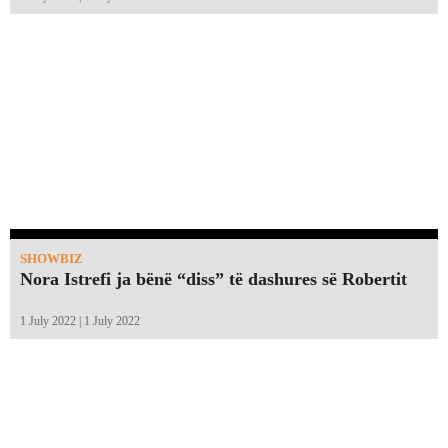
SHOWBIZ
Nora Istrefi ja bënë “diss” të dashures së Robertit
1 July 2022 | 1 July 2022