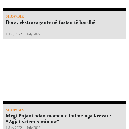
SHOWBIZ
Bora, ekstravagante në fustan të bardhë
1 July 2022 | 1 July 2022
SHOWBIZ
Megi Pojani ndan momente intime nga krevati:
“Zgjat vetëm 5 minuta”￼
1 July 2022 | 1 July 2022