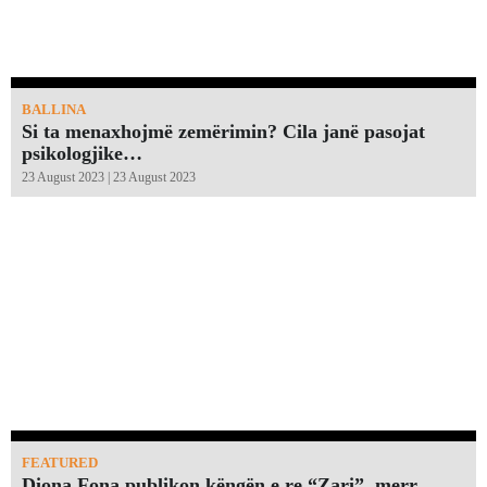
BALLINA
Si ta menaxhojmë zemërimin? Cila janë pasojat
psikologjike…
23 August 2023 | 23 August 2023
FEATURED
Diona Fona publikon këngën e re “Zari”, merr