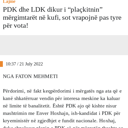
Lajme
PDK dhe LDK dikur i “plaçkitnin”
mërgimtarët në kufi, sot vrapojnë pas tyre
për vota!
10:37 / 21 July 2022
NGA FATON MEHMETI
Përdorimi, në fakt keqpërdorimi i mërgatës nga ata që e
kanë shkatërruar vendin për interesa meskine ka kaluar
në limite të banalitetit. Është PDK ajo që kishte nisur
mashtrimin me Enver Hoxhajn, ish-kandidat i PDK për
kryeministër në zgjedhjet e fundit nacionale. Hoxhaj,
duke shpalosur planin e PDK-së për mërgatën thoshte se