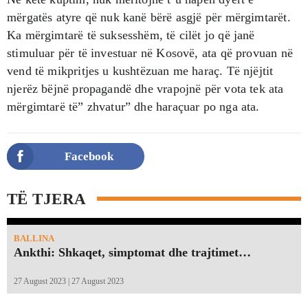
mërgatës atyre që nuk kanë bërë asgjë për mërgimtarët.
Ka mërgimtarë të suksesshëm, të cilët jo që janë
stimuluar për të investuar në Kosovë, ata që provuan në
vend të mikpritjes u kushtëzuan me haraç. Të njëjtit
njerëz bëjnë propagandë dhe vrapojnë për vota tek ata
mërgimtarë të” zhvatur” dhe haraçuar po nga ata.
Facebook
TË TJERA
BALLINA
Ankthi: Shkaqet, simptomat dhe trajtimet…
27 August 2023 | 27 August 2023