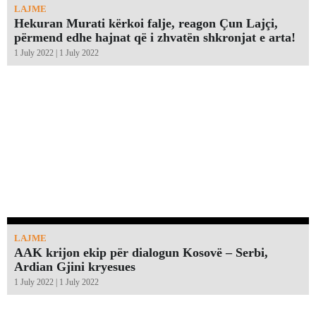
LAJME
Hekuran Murati kërkoi falje, reagon Çun Lajçi,
përmend edhe hajnat që i zhvatën shkronjat e arta!￼
1 July 2022 | 1 July 2022
LAJME
AAK krijon ekip për dialogun Kosovë – Serbi,
Ardian Gjini kryesues
1 July 2022 | 1 July 2022