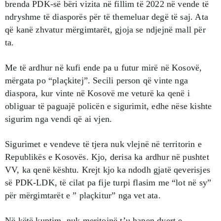
brenda PDK-së bëri vizita në fillim të 2022 në vende të
ndryshme të diasporës për të themeluar degë të saj. Ata
që kanë zhvatur mërgimtarët, gjoja se ndjejnë mall për
ta.
Me të ardhur në kufi ende pa u futur mirë në Kosovë,
mërgata po “plaçkitej”. Secili person që vinte nga
diaspora, kur vinte në Kosovë me veturë ka qenë i
obliguar të paguajë policën e sigurimit, edhe nëse kishte
sigurim nga vendi që ai vjen.
Sigurimet e vendeve të tjera nuk vlejnë në territorin e
Republikës e Kosovës. Kjo, derisa ka ardhur në pushtet
VV, ka qenë kështu. Krejt kjo ka ndodh gjatë qeverisjes
së PDK-LDK, të cilat pa fije turpi flasim me “lot në sy”
për mërgimtarët e ” plaçkitur” nga vet ata.
Në këtë kuptim, nuk meritojnë t’u hapen dyert e