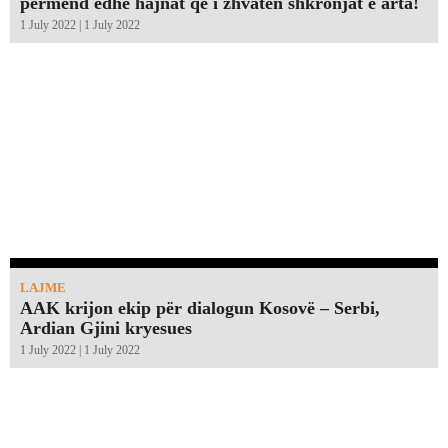
përmend edhe hajnat që i zhvatën shkronjat e arta!￼
1 July 2022 | 1 July 2022
LAJME
AAK krijon ekip për dialogun Kosovë – Serbi,
Ardian Gjini kryesues
1 July 2022 | 1 July 2022