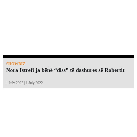
SHOWBIZ
Nora Istrefi ja bënë “diss” të dashures së Robertit
1 July 2022 | 1 July 2022