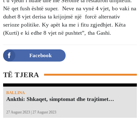
t’u vjedh i ndalë dhe me Serbinë ta restauron dinjitetin.
Në qet fush është super. Neve na vynë 4 vjet, bo vaki na
duhet 8 vjet derisa ta krijojmë një forcë alternativ
serioze politike. Ky apët ka me i fitu zgjedhjet. Këta
(Kurti) e ki edhe 8 vjet në pushtet”, tha Gashi.
Facebook
TË TJERA
BALLINA
Ankthi: Shkaqet, simptomat dhe trajtimet…
27 August 2023 | 27 August 2023