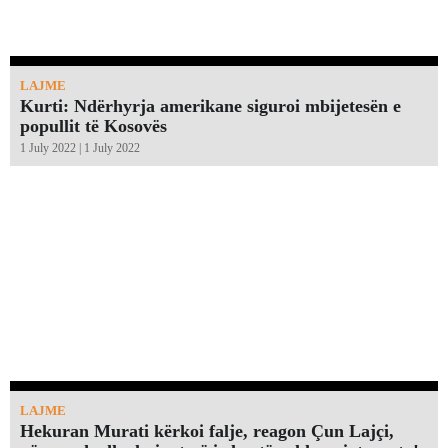
LAJME
Kurti: Ndërhyrja amerikane siguroi mbijetesën e
popullit të Kosovës
1 July 2022 | 1 July 2022
LAJME
Hekuran Murati kërkoi falje, reagon Çun Lajçi,