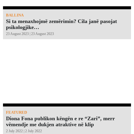
BALLINA
Si ta menaxhojmë zemërimin? Cila janë pasojat
psikologjike…
23 August 2023 | 23 August 2023
FEATURED
Diona Fona publikon këngën e re “Zari”, merr
vëmendje me dukjen atraktive në klip
2 July 2022 | 2 July 2022