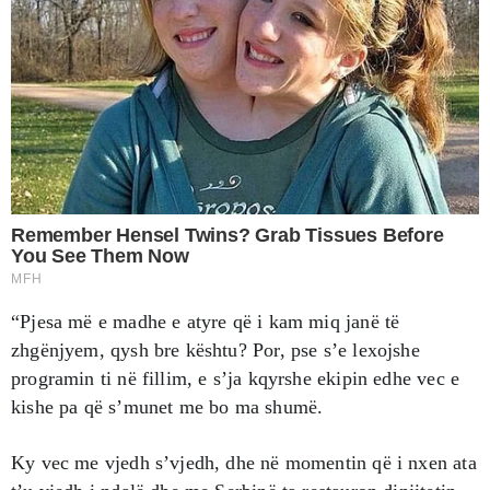
“Pjesa më e madhe e atyre që i kam miq janë të
zhgënjyem, qysh bre kështu? Por, pse s’e lexojshe
programin ti në fillim, e s’ja kqyrshe ekipin edhe vec e
kishe pa që s’munet me bo ma shumë.
Ky vec me vjedh s’vjedh, dhe në momentin që i nxen ata