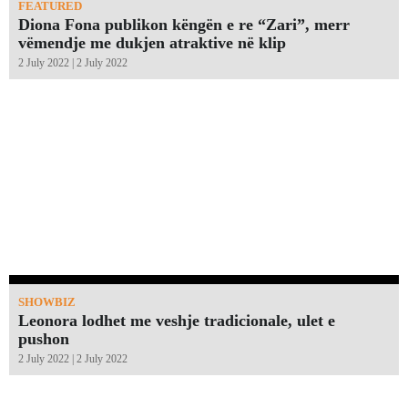
FEATURED
Diona Fona publikon këngën e re “Zari”, merr
vëmendje me dukjen atraktive në klip
2 July 2022 | 2 July 2022
SHOWBIZ
Leonora lodhet me veshje tradicionale, ulet e
pushon
2 July 2022 | 2 July 2022