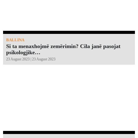
BALLINA
Si ta menaxhojmë zemërimin? Cila janë pasojat
psikologjike…
23 August 2023 | 23 August 2023