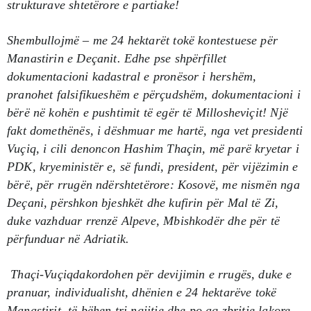
strukturave shtetërore e partiake!
Shembullojmë – me 24 hektarët tokë kontestuese për
Manastirin e Deçanit. Edhe pse shpërfillet
dokumentacioni kadastral e pronësor i hershëm,
pranohet falsifikueshëm e përçudshëm, dokumentacioni i
bërë në kohën e pushtimit të egër të Millosheviçit! Një
fakt domethënës, i dëshmuar me hartë, nga vet presidenti
Vuçiq, i cili denoncon Hashim Thaçin, më parë kryetar i
PDK, kryeministër e, së fundi, president, për vijëzimin e
bërë, për rrugën ndërshtetërore: Kosovë, me nismën nga
Deçani, përshkon bjeshkët dhe kufirin për Mal të Zi,
duke vazhduar rrenzë Alpeve, Mbishkodër dhe për të
përfunduar në Adriatik.
Thaçi-Vuçiqdakordohen për devijimin e rrugës, duke e
pranuar, individualisht, dhënien e 24 hektarëve tokë
Manastirit, të bëhen tri ngjitje dhe po aq zbritje lakore, –