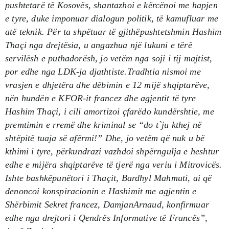
pushtetarë të Kosovës, shantazhoi e kërcënoi me hapjen
e tyre, duke imponuar dialogun politik, të kamufluar me
atë teknik. Për ta shpëtuar të gjithëpushtetshmin Hashim
Thaçi nga drejtësia, u angazhua një lukuni e tërë
servilësh e puthadorësh, jo vetëm nga soji i tij majtist,
por edhe nga LDK-ja djathtiste.Tradhtia nismoi me
vrasjen e dhjetëra dhe dëbimin e 12 mijë shqiptarëve,
nën hundën e KFOR-it francez dhe agjentit të tyre
Hashim Thaçi, i cili amortizoi çfarëdo kundërshtie, me
premtimin e rremë dhe kriminal se “do t`ju kthej në
shtëpitë tuaja së afërmi!” Dhe, jo vetëm që nuk u bë
kthimi i tyre, përkundrazi vazhdoi shpërngulja e heshtur
edhe e mijëra shqiptarëve të tjerë nga veriu i Mitrovicës.
Ishte bashkëpunëtori i Thaçit, Bardhyl Mahmuti, ai që
denoncoi konspiracionin e Hashimit me agjentin e
Shërbimit Sekret francez, DamjanArnaud, konfirmuar
edhe nga drejtori i Qendrës Informative të Francës”
,