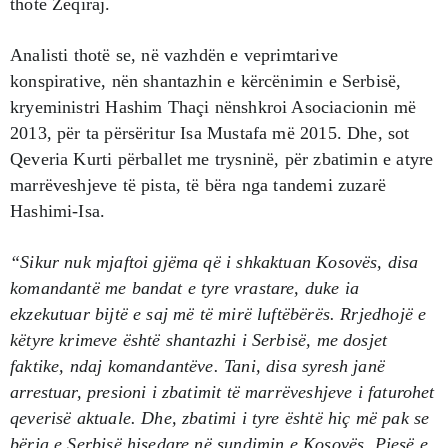
thotë Zeqiraj.
Analisti thotë se, në vazhdën e veprimtarive
konspirative, nën shantazhin e kërcënimin e Serbisë,
kryeministri Hashim Thaçi nënshkroi Asociacionin më
2013, për ta përsëritur Isa Mustafa më 2015. Dhe, sot
Qeveria Kurti përballet me trysninë, për zbatimin e atyre
marrëveshjeve të pista, të bëra nga tandemi zuzarë
Hashimi-Isa.
“Sikur nuk mjaftoi gjëma që i shkaktuan Kosovës, disa
komandantë me bandat e tyre vrastare, duke ia
ekzekutuar bijtë e saj më të mirë luftëbërës. Rrjedhojë e
këtyre krimeve është shantazhi i Serbisë, me dosjet
faktike, ndaj komandantëve. Tani, disa syresh janë
arrestuar, presioni i zbatimit të marrëveshjeve i faturohet
qeverisë aktuale. Dhe, zbatimi i tyre është hiç më pak se
bërja e Serbisë hisedare në sundimin e Kosovës. Pjesë e