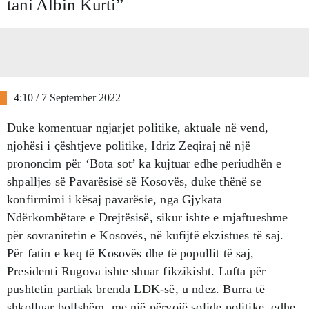
tani Albin Kurti”
4:10 / 7 September 2022
Duke komentuar ngjarjet politike, aktuale në vend,
njohësi i ҫështjeve politike, Idriz Zeqiraj në një
prononcim për ‘Bota sot’ ka kujtuar edhe periudhën e
shpalljes së Pavarësisë së Kosovës, duke thënë se
konfirmimi i kësaj pavarësie, nga Gjykata
Ndërkombëtare e Drejtësisë, sikur ishte e mjaftueshme
për sovranitetin e Kosovës, në kufijtë ekzistues të saj.
Për fatin e keq të Kosovës dhe të popullit të saj,
Presidenti Rugova ishte shuar fikzikisht. Lufta për
pushtetin partiak brenda LDK-së, u ndez. Burra të
shkolluar bollshëm, me një përvojë solide politike, edhe