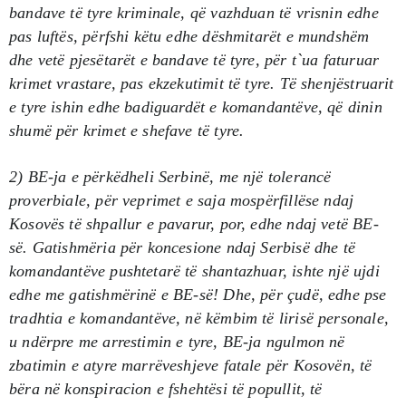
bandave të tyre kriminale, që vazhduan të vrisnin edhe
pas luftës, përfshi këtu edhe dëshmitarët e mundshëm
dhe vetë pjesëtarët e bandave të tyre, për t`ua faturuar
krimet vrastare, pas ekzekutimit të tyre. Të shenjëstruarit
e tyre ishin edhe badiguardët e komandantëve, që dinin
shumë për krimet e shefave të tyre.
2) BE-ja e përkëdheli Serbinë, me një tolerancë
proverbiale, për veprimet e saja mospërfillëse ndaj
Kosovës të shpallur e pavarur, por, edhe ndaj vetë BE-
së. Gatishmëria për koncesione ndaj Serbisë dhe të
komandantëve pushtetarë të shantazhuar, ishte një ujdi
edhe me gatishmërinë e BE-së! Dhe, për çudë, edhe pse
tradhtia e komandantëve, në këmbim të lirisë personale,
u ndërpre me arrestimin e tyre, BE-ja ngulmon në
zbatimin e atyre marrëveshjeve fatale për Kosovën, të
bëra në konspiracion e fshehtësi të popullit, të