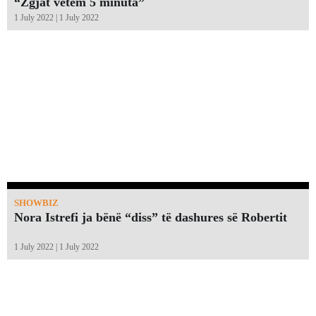
“Zgjat vetëm 5 minuta”￼
1 July 2022 | 1 July 2022
SHOWBIZ
Nora Istrefi ja bënë “diss” të dashures së Robertit
1 July 2022 | 1 July 2022