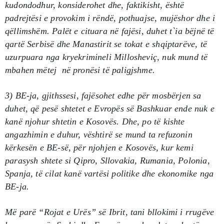
kudondodhur, konsiderohet dhe, faktikisht, është
padrejtësi e provokim i rëndë, pothuajse, mujëshor dhe i
qëllimshëm. Palët e cituara në fajësi, duhet t`ia bëjnë të
qartë Serbisë dhe Manastirit se tokat e shqiptarëve, të
uzurpuara nga kryekrimineli Millosheviç, nuk mund të
mbahen mëtej në pronësi të paligjshme.
3) BE-ja, gjithssesi, fajësohet edhe për mosbërjen sa
duhet, që pesë shtetet e Evropës së Bashkuar ende nuk e
kanë njohur shtetin e Kosovës. Dhe, po të kishte
angazhimin e duhur, vështirë se mund ta refuzonin
kërkesën e BE-së, për njohjen e Kosovës, kur kemi
parasysh shtete si Qipro, Sllovakia, Rumania, Polonia,
Spanja, të cilat kanë vartësi politike dhe ekonomike nga
BE-ja.
Më parë “Rojat e Urës” së Ibrit, tani bllokimi i rrugëve