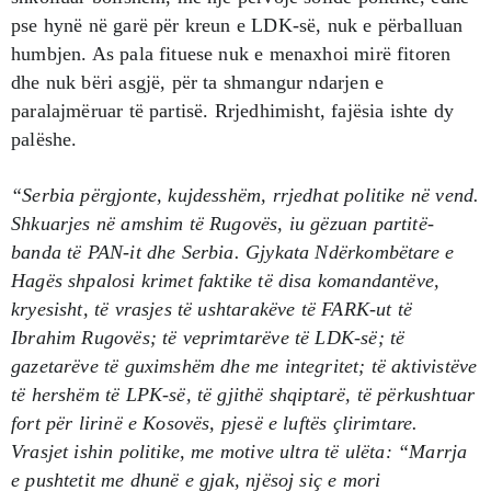
pse hynë në garë për kreun e LDK-së, nuk e përballuan
humbjen. As pala fituese nuk e menaxhoi mirë fitoren
dhe nuk bëri asgjë, për ta shmangur ndarjen e
paralajmëruar të partisë. Rrjedhimisht, fajësia ishte dy
palëshe.
“Serbia përgjonte, kujdesshëm, rrjedhat politike në vend.
Shkuarjes në amshim të Rugovës, iu gëzuan partitë-
banda të PAN-it dhe Serbia. Gjykata Ndërkombëtare e
Hagës shpalosi krimet faktike të disa komandantëve,
kryesisht, të vrasjes të ushtarakëve të FARK-ut të
Ibrahim Rugovës; të veprimtarëve të LDK-së; të
gazetarëve të guximshëm dhe me integritet; të aktivistëve
të hershëm të LPK-së, të gjithë shqiptarë, të përkushtuar
fort për lirinë e Kosovës, pjesë e luftës çlirimtare.
Vrasjet ishin politike, me motive ultra të ulëta: “Marrja
e pushtetit me dhunë e gjak, njësoj siç e mori