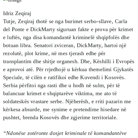
Idriz Zeqiraj
Tutje, Zeqiraj thotë se nga burimet serbo-sllave, Carla
del Ponte e DickMarty siguruan fakte e prova për krimet
e luftës, nga disa komandantë kriminelë shqipfolës dhe
botuan libra. Senatori zviceran, DickMarty, hartoi një
rezolutë, plot krime, në mes tjerash edhe për
transplantim dhe shitje organesh. Dhe, Këshilli i Evropës
e aprovoi atë. Për rrjedhojë u kërkua themelimi Gjykatës
Speciale, të cilën e ratifikoi edhe Kuvendi i Kosovës.
Serbia përfitoi nga rasti dhe u hodh në sulm, për të
balancuar krimet e shqiptarëve viktima, me ato të
soldateskës vrastare serbe. Njëherësh, e rriti pazarin me
kërkesa absurde, me synime e pretendime hisedare në
pushtet, brenda Kosovës dhe zgjerime territoriale.
“Ndonëse zotëronte dosjet kriminale të komandantëve