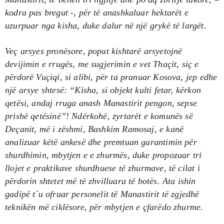
kodra pas bregut -, për të anashkaluar hektarët e
uzurpuar nga kisha, duke dalur në një grykë të largët.
Veç arsyes pronësore, popat kishtarë arsyetojnë
devijimin e rrugës, me sugjerimin e vet Thaçit, siç e
përdorë Vuçiqi, si alibi, për ta pranuar Kosova, jep edhe
një arsye shtesë: “Kisha, si objekt kulti fetar, kërkon
qetësi, andaj rruga anash Manastirit pengon, sepse
prishë qetësinë”! Ndërkohë, zyrtarët e komunës së
Deçanit, më i zëshmi, Bashkim Ramosaj, e kanë
analizuar këtë ankesë dhe premtuan garantimin për
shurdhimin, mbytjen e e zhurmës, duke propozuar tri
llojet e praktikave shurdhuese të zhurmave, të cilat i
përdorin shtetet më të zhvilluara të botës. Ata ishin
gadipë t`u ofruar personelit të Manastirit të zgjedhë
teknikën më ciklësore, për mbytjen e çfarëdo zhurme.