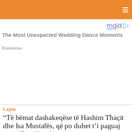
Lajme
“Të bëmat dashakeqëse të Hashim Thaҫit
dhe Isa Mustafës, që po duhet t’i paguaj