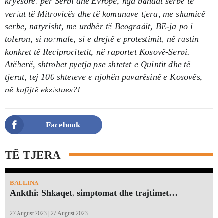
kryesore, për Serbi dhe Evropë, nga bandat serbe të
veriut të Mitrovicës dhe të komunave tjera, me shumicë
serbe, natyrisht, me urdhër të Beogradit, BE-ja po i
toleron, si normale, si e drejtë e protestimit, në rastin
konkret të Reciprocitetit, në raportet Kosovë-Serbi.
Atëherë, shtrohet pyetja pse shtetet e Quintit dhe të
tjerat, tej 100 shteteve e njohën pavarësinë e Kosovës,
në kufijtë ekzistues?!
Facebook
TË TJERA
BALLINA
Ankthi: Shkaqet, simptomat dhe trajtimet…
27 August 2023 | 27 August 2023