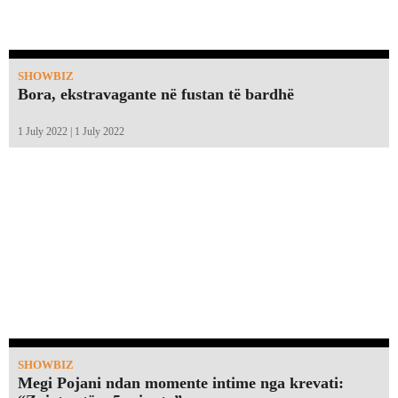
SHOWBIZ
Bora, ekstravagante në fustan të bardhë
1 July 2022 | 1 July 2022
SHOWBIZ
Megi Pojani ndan momente intime nga krevati: