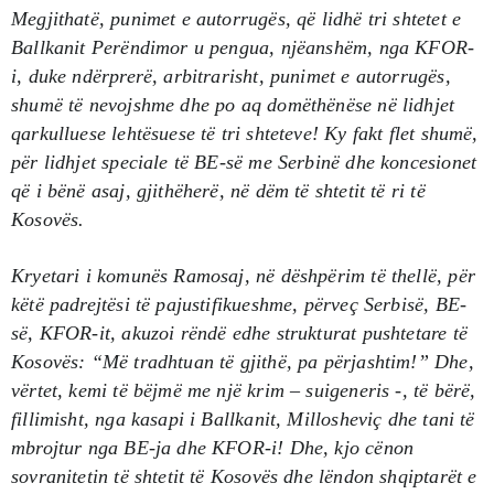
Megjithatë, punimet e autorrugës, që lidhë tri shtetet e
Ballkanit Perëndimor u pengua, njëanshëm, nga KFOR-
i, duke ndërprerë, arbitrarisht, punimet e autorrugës,
shumë të nevojshme dhe po aq domëthënëse në lidhjet
qarkulluese lehtësuese të tri shteteve! Ky fakt flet shumë,
për lidhjet speciale të BE-së me Serbinë dhe koncesionet
që i bënë asaj, gjithëherë, në dëm të shtetit të ri të
Kosovës.
Kryetari i komunës Ramosaj, në dëshpërim të thellë, për
këtë padrejtësi të pajustifikueshme, përveç Serbisë, BE-
së, KFOR-it, akuzoi rëndë edhe strukturat pushtetare të
Kosovës: “Më tradhtuan të gjithë, pa përjashtim!” Dhe,
vërtet, kemi të bëjmë me një krim – suigeneris -, të bërë,
fillimisht, nga kasapi i Ballkanit, Millosheviç dhe tani të
mbrojtur nga BE-ja dhe KFOR-i! Dhe, kjo cënon
sovranitetin të shtetit të Kosovës dhe lëndon shqiptarët e