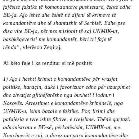
fajësisë faktike të komandantëve pushtetarë, është edhe
BE-ja. Ajo ishte dhe është në dijeni të krimeve të
komandantëve dhe të shantazhit të Serbisë. Edhe pse
disa vite BE-ja, përmes misionit të saj UNMIK-ut,
bashkëqeverisi me komandantët, bëri tri faje të
rënda”,
vlerëson Zeqiraj.
Ai këto faje i ka renditur si më poshtë:
1) Ajo i heshti krimet e komandantëve për vrasjet
politike, haraçin, duke i favorizuar edhe për uzurpimet
dhe zhvatjet gjithëfarëshe nga buxheti i lodhur i
Kosovës. Arrestimet e komandantëve kriminelë, nga
UNMIK-u, ishin bazale e faktike. Por, lirimi dhe
pafajësia e tyre ishte fiktive, e rrejshme. Thënë qartazi:
administrata e BE-së, përkatësisht, UNMIK-ut, me
Kouchnerët e saj, u dorëzuan para komandantëve dhe